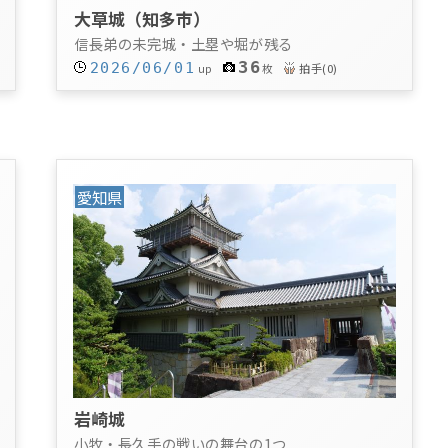
大草城（知多市）
信長弟の未完城・土塁や堀が残る
36
2026/06/01
拍手
(
0
)
up
枚
愛知県
岩崎城
小牧・長久手の戦いの舞台の1つ