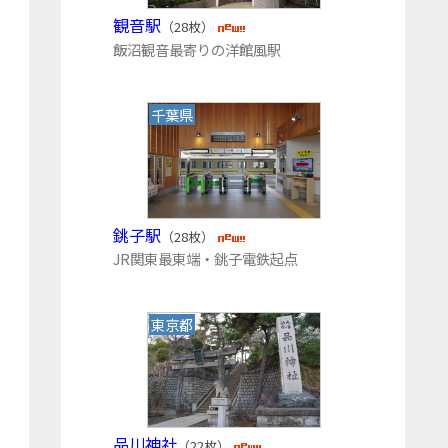
観音駅
（28枚）
飯沼観音最寄りの洋館風駅
千葉県
銚子駅
（28枚）
JR関東最東端・銚子電鉄起点
東京都
品川神社
（22枚）