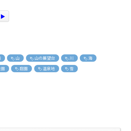
 ▶
滝
山
山の展望台
川
海
公園
庭園
温泉地
雪