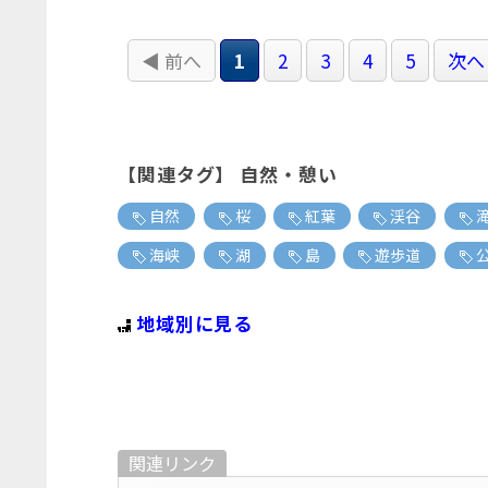
◀ 前へ
1
2
3
4
5
次へ
【関連タグ】 自然・憩い
自然
桜
紅葉
渓谷
海峡
湖
島
遊歩道
地域別に見る
関連リンク