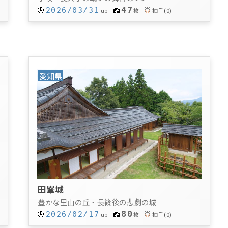
47
2026/03/31
拍手
(
0
)
up
枚
愛知県
田峯城
豊かな里山の丘・長篠後の悲劇の城
80
2026/02/17
拍手
(
0
)
up
枚