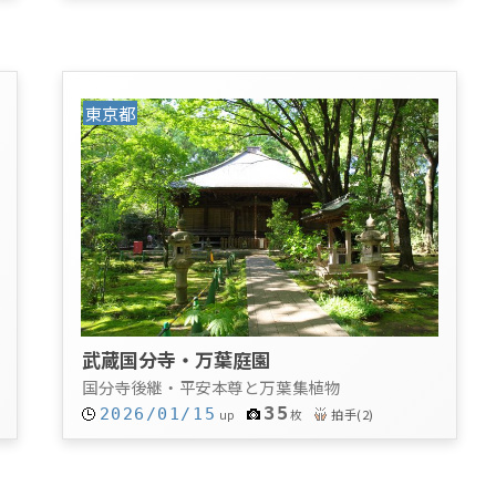
東京都
武蔵国分寺・万葉庭園
国分寺後継・平安本尊と万葉集植物
35
2026/01/15
拍手
(
2
)
up
枚