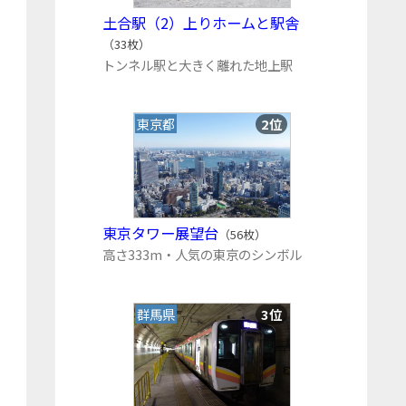
土合駅（2）上りホームと駅舎
（33枚）
トンネル駅と大きく離れた地上駅
東京都
2位
東京タワー展望台
（56枚）
高さ333m・人気の東京のシンボル
群馬県
3位