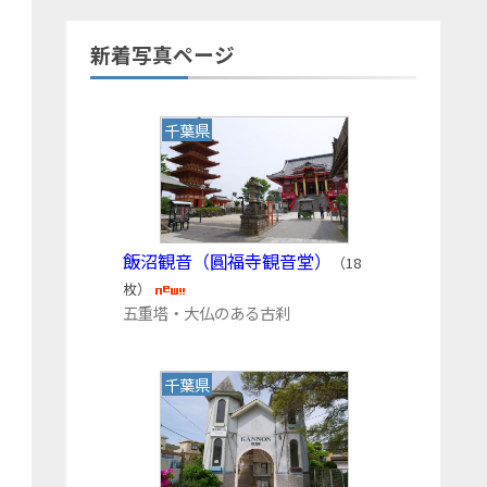
新着写真ページ
千葉県
飯沼観音（圓福寺観音堂）
（18
枚）
五重塔・大仏のある古刹
千葉県