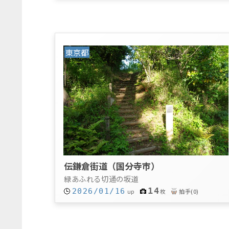
東京都
伝鎌倉街道（国分寺市）
緑あふれる切通の坂道
14
2026/01/16
拍手
(
0
)
up
枚