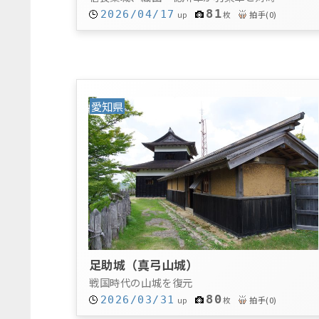
81
2026/04/17
拍手
(
0
)
up
枚
愛知県
足助城（真弓山城）
戦国時代の山城を復元
80
2026/03/31
拍手
(
0
)
up
枚