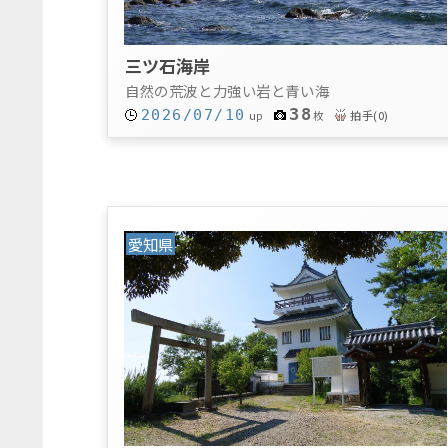
三ツ石海岸
自然の荒波と力強い岩と青い海
38
2026/07/10
拍手
(
0
)
up
枚
愛知県