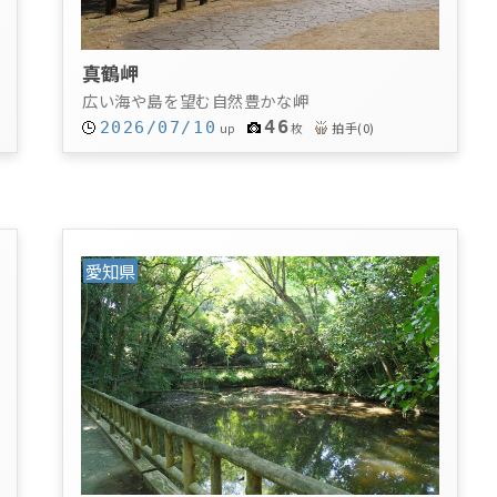
真鶴岬
広い海や島を望む自然豊かな岬
46
2026/07/10
拍手
(
0
)
up
枚
愛知県