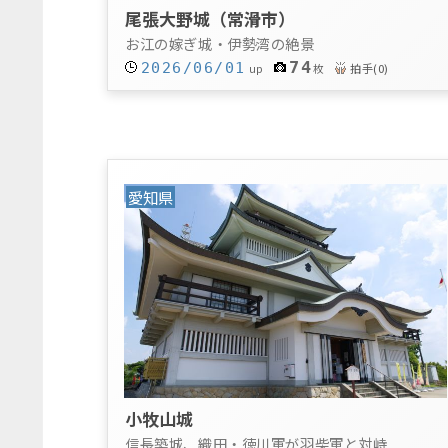
尾張大野城（常滑市）
お江の嫁ぎ城・伊勢湾の絶景
74
2026/06/01
拍手
(
0
)
up
枚
愛知県
小牧山城
信長築城、織田・徳川軍が羽柴軍と対峙