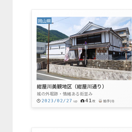
岡山県
紺屋川美観地区（紺屋川通り）
城の外堀跡・情緒ある街並み
41
2023/02/27
拍手
(
0
)
up
枚