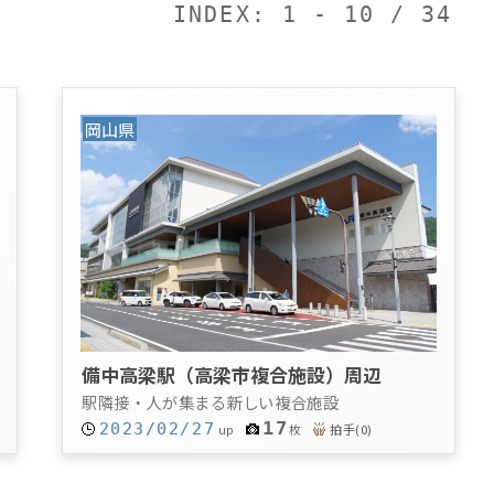
INDEX: 1 - 10 / 34
岡山県
備中高梁駅（高梁市複合施設）周辺
駅隣接・人が集まる新しい複合施設
17
2023/02/27
拍手
(
0
)
up
枚