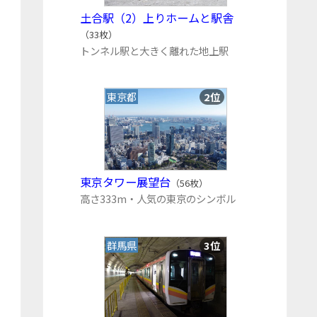
土合駅（2）上りホームと駅舎
（33枚）
トンネル駅と大きく離れた地上駅
東京都
2位
東京タワー展望台
（56枚）
高さ333m・人気の東京のシンボル
群馬県
3位