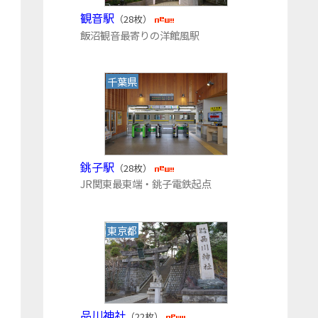
観音駅
（28枚）
飯沼観音最寄りの洋館風駅
千葉県
銚子駅
（28枚）
JR関東最東端・銚子電鉄起点
東京都
品川神社
（22枚）