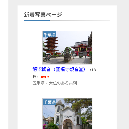
新着写真ページ
千葉県
飯沼観音（圓福寺観音堂）
（18
枚）
五重塔・大仏のある古刹
千葉県