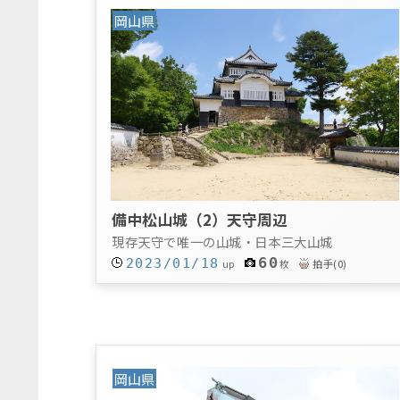
岡山県
備中松山城（2）天守周辺
現存天守で唯一の山城・日本三大山城
60
2023/01/18
拍手
(
0
)
up
枚
岡山県