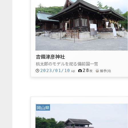
吉備津彦神社
桃太郎のモデルを祀る備前国一宮
28
2023/01/10
拍手
(
0
)
up
枚
岡山県