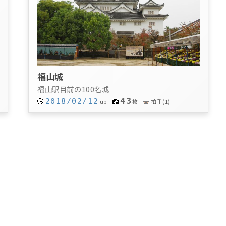
福山城
福山駅目前の100名城
43
2018/02/12
拍手
(
1
)
up
枚