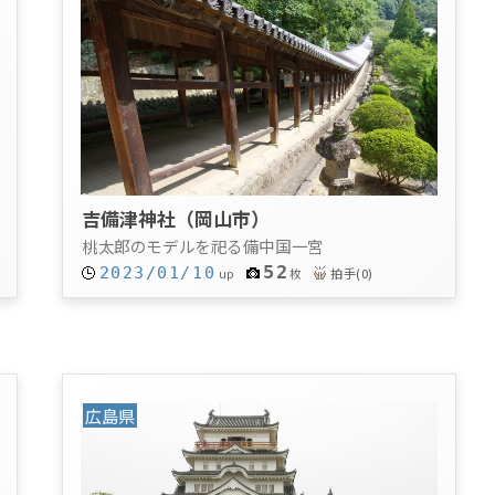
吉備津神社（岡山市）
桃太郎のモデルを祀る備中国一宮
52
2023/01/10
拍手
(
0
)
up
枚
広島県