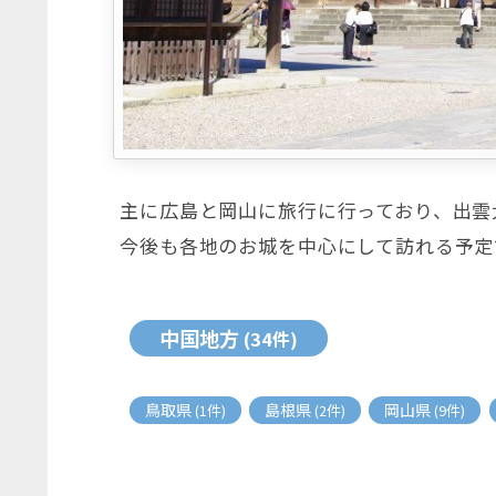
主に広島と岡山に旅行に行っており、出雲
今後も各地のお城を中心にして訪れる予定
中国地方
(34件)
鳥取県
島根県
岡山県
(1件)
(2件)
(9件)