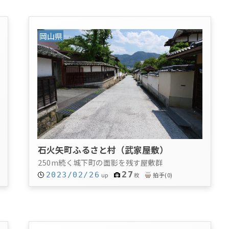
岡山県
石火矢町ふるさと村（武家屋敷）
250m続く城下町の面影を残す屋敷群
27
2023/02/26
拍手
(
0
)
up
枚