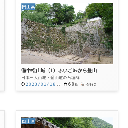
岡山県
備中松山城（1）ふいご峠から登山
日本三大山城・登山道の石垣群
60
2023/01/18
拍手
(
0
)
up
枚
岡山県