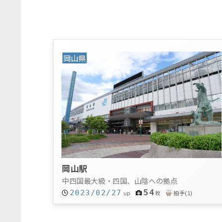
岡山県
岡山駅
中四国最大級・四国、山陰への拠点
54
2023/02/27
拍手
(
1
)
up
枚