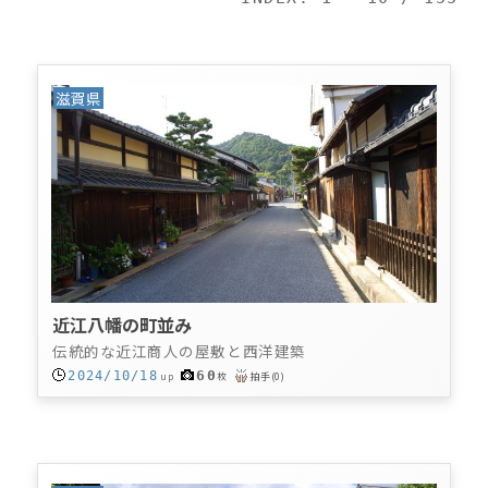
滋賀県
近江八幡の町並み
伝統的な近江商人の屋敷と西洋建築
60
2024/10/18
up
枚
拍手
(
0
)