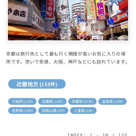
京都は旅行先として最も行く頻度が高いお気に入りの場
所です。次いで奈良、大阪、神戸などにも訪れています。
近畿地方
(155件)
大阪府
兵庫県
京都府
滋賀県
(21件)
(16件)
(67件)
(18件)
奈良県
和歌山県
三重県
(25件)
(5件)
(3件)
INDEX: 1 - 10 / 155