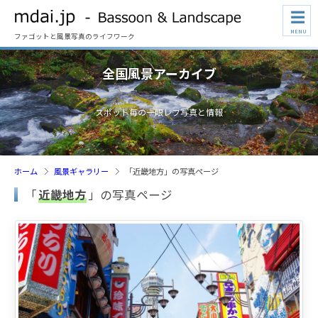
☰
MENU
ファゴットと風景写真のライフワーク
全国風景アーカイブ
スポット毎の一眼レフ写真と情報
ホーム
風景ギャラリー
「近畿地方」の写真ページ
「
近畿地方
」の写真ページ