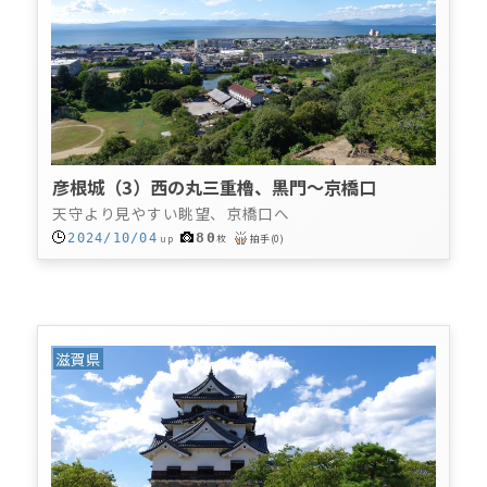
彦根城（3）西の丸三重櫓、黒門～京橋口
天守より見やすい眺望、京橋口へ
80
2024/10/04
up
枚
拍手
(
0
)
滋賀県