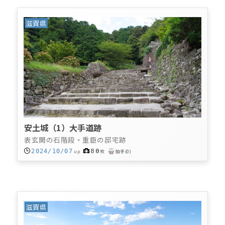
滋賀県
安土城（1）大手道跡
表玄関の石階段・重臣の邸宅跡
80
2024/10/07
up
枚
拍手
(
0
)
滋賀県