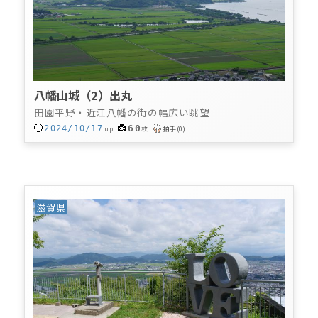
八幡山城（2）出丸
田園平野・近江八幡の街の幅広い眺望
60
2024/10/17
up
枚
拍手
(
0
)
滋賀県