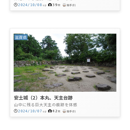
39
2024/10/08
up
枚
拍手
(
0
)
滋賀県
安土城（2）本丸、天主台跡
山中に残る巨大天主の痕跡を体感
42
2024/10/07
up
枚
拍手
(
0
)