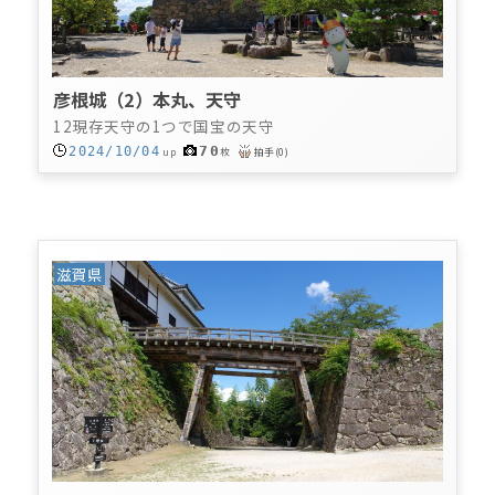
彦根城（2）本丸、天守
12現存天守の1つで国宝の天守
70
2024/10/04
up
枚
拍手
(
0
)
滋賀県