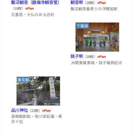
飯沼観音（圓福寺観音堂）
観音駅
（28枚）
飯沼観音最寄りの洋館風駅
（18枚）
五重塔・大仏のある古刹
千葉県
銚子駅
（28枚）
JR関東最東端・銚子電鉄起点
東京都
品川神社
（22枚）
源頼朝創始・徳川家庇護・東
京十社