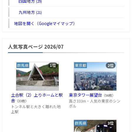
四国地方
(29)
九州地方
(21)
地図を開く（Googleマイマップ）
人気写真ページ 2026/07
群馬県
1位
東京都
2位
土合駅（2）上りホームと駅
東京タワー展望台
（56枚）
舎
高さ333m・人気の東京のシン
（33枚）
ボル
トンネル駅と大きく離れた地
上駅
群馬県
3位