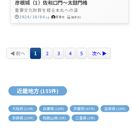
彦根城（1）佐和口門～太鼓門櫓
重要文化財群を経る本丸への道
80
2024/10/04
up
枚
拍手
(
0
)
◀ 前へ
1
2
3
4
5
次へ ▶
近畿地方
(155件)
大阪府
兵庫県
京都府
滋賀県
(21件)
(16件)
(67件)
(18件)
奈良県
和歌山県
三重県
(25件)
(5件)
(3件)