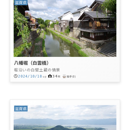
滋賀県
八幡堀（白雲橋）
堀沿いの白壁土蔵の情景
34
2024/10/18
up
枚
拍手
(
0
)
滋賀県