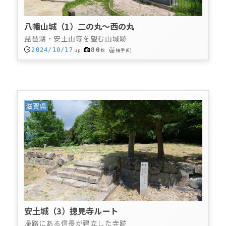
八幡山城（1）二の丸～西の丸
琵琶湖・安土山等を望む山城跡
80
2024/10/17
up
枚
拍手
(
0
)
滋賀県
安土城（3）摠見寺ルート
帰路にある信長が建立した寺跡