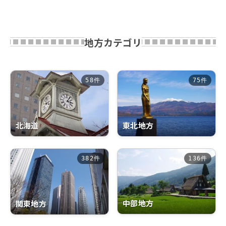
地方カテゴリ
58件
75件
北海道
東北地方
382件
136件
中部地方
関東地方