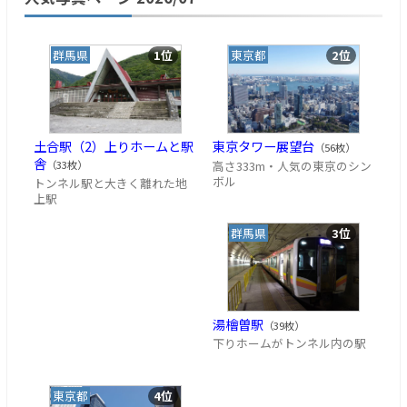
群馬県
1位
東京都
2位
土合駅（2）上りホームと駅
東京タワー展望台
（56枚）
舎
高さ333m・人気の東京のシン
（33枚）
ボル
トンネル駅と大きく離れた地
上駅
群馬県
3位
湯檜曽駅
（39枚）
下りホームがトンネル内の駅
東京都
4位