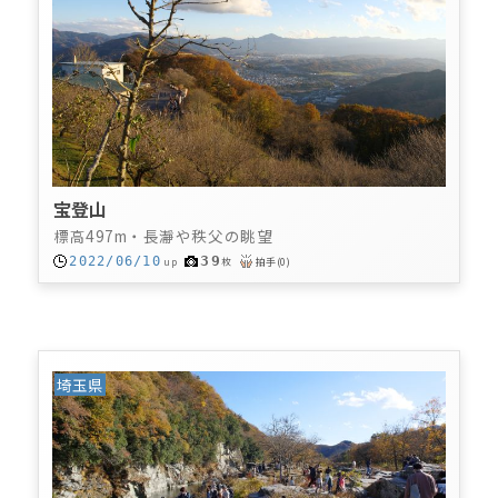
宝登山
標高497m・長瀞や秩父の眺望
39
2022/06/10
up
枚
拍手
(
0
)
埼玉県