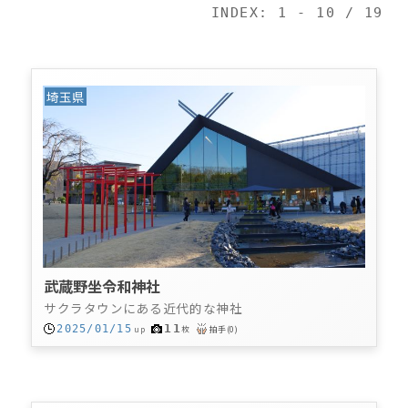
INDEX: 1 - 10 / 19
埼玉県
武蔵野坐令和神社
サクラタウンにある近代的な神社
11
2025/01/15
up
枚
拍手
(
0
)