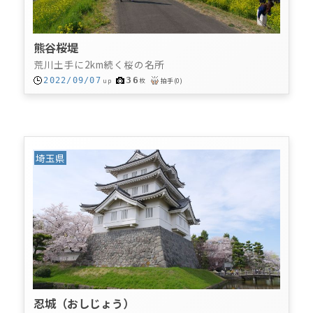
熊谷桜堤
荒川土手に2km続く桜の名所
36
2022/09/07
up
枚
拍手
(
0
)
埼玉県
忍城（おしじょう）