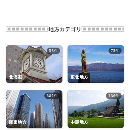
地方カテゴリ
58件
75件
北海道
東北地方
381件
136件
中部地方
関東地方