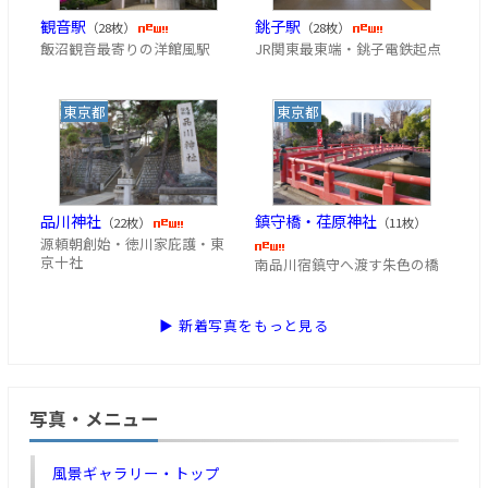
観音駅
銚子駅
（28枚）
（28枚）
飯沼観音最寄りの洋館風駅
JR関東最東端・銚子電鉄起点
東京都
東京都
品川神社
鎮守橋・荏原神社
（22枚）
（11枚）
源頼朝創始・徳川家庇護・東
京十社
南品川宿鎮守へ渡す朱色の橋
▶ 新着写真をもっと見る
写真・メニュー
風景ギャラリー・トップ