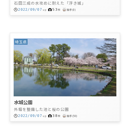
石田三成の水攻めに耐えた「浮き城」
53
2022/09/07
up
枚
拍手
(
0
)
埼玉県
水城公園
外堀を整備した池と桜の公園
38
2022/09/07
up
枚
拍手
(
50
)