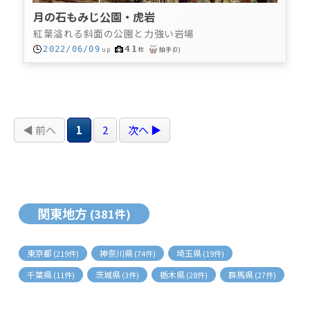
月の石もみじ公園・虎岩
紅葉溢れる斜面の公園と力強い岩場
41
2022/06/09
up
枚
拍手
(
0
)
◀ 前へ
1
2
次へ ▶
関東地方
(381件)
東京都
神奈川県
埼玉県
(219件)
(74件)
(19件)
千葉県
茨城県
栃木県
群馬県
(11件)
(3件)
(28件)
(27件)