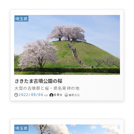
埼玉県
さきたま古墳公園の桜
大型の古墳群と桜・県名発祥の地
60
2022/09/06
up
枚
拍手
(
11
)
埼玉県