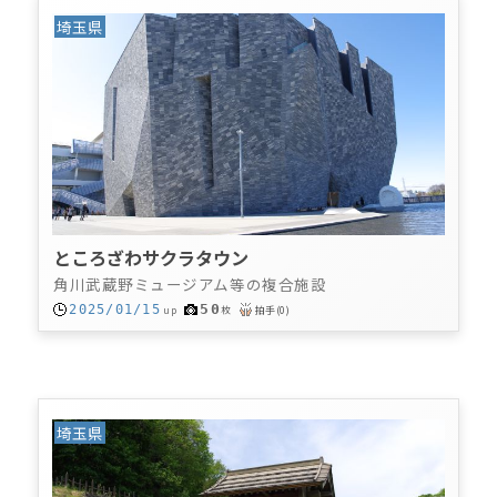
埼玉県
ところざわサクラタウン
角川武蔵野ミュージアム等の複合施設
50
2025/01/15
up
枚
拍手
(
0
)
埼玉県