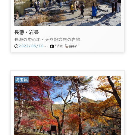
長瀞・岩畳
長瀞の中心地・天然記念物の岩場
38
2022/06/10
up
枚
拍手
(
0
)
埼玉県