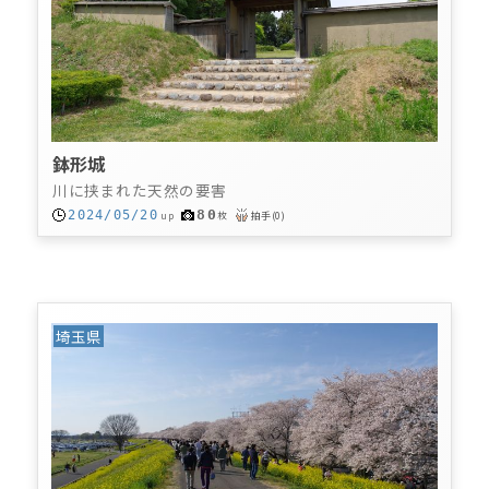
鉢形城
川に挟まれた天然の要害
80
2024/05/20
up
枚
拍手
(
0
)
埼玉県