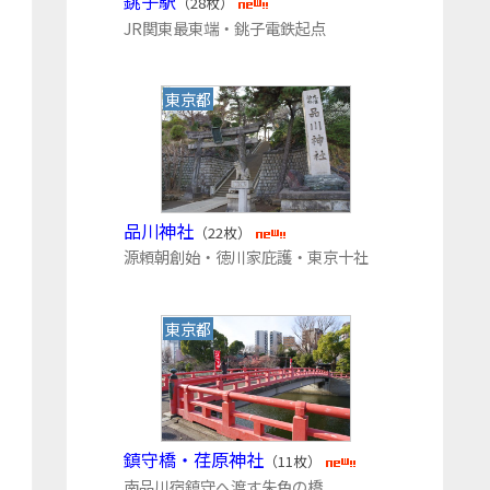
銚子駅
（28枚）
JR関東最東端・銚子電鉄起点
東京都
品川神社
（22枚）
源頼朝創始・徳川家庇護・東京十社
東京都
鎮守橋・荏原神社
（11枚）
南品川宿鎮守へ渡す朱色の橋