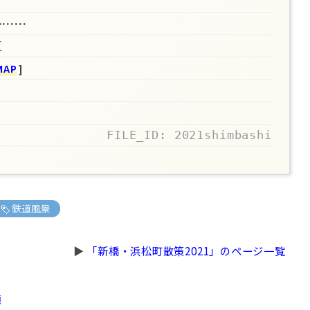
………
区
MAP
]
FILE_ID: 2021shimbashi
鉄道風景
▶
「新橋・浜松町散策2021」のページ一覧
項