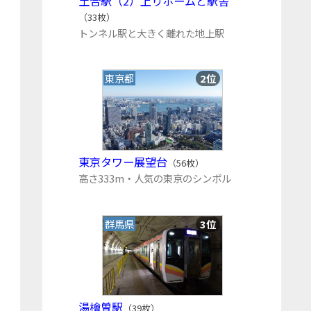
土合駅（2）上りホームと駅舎
（33枚）
トンネル駅と大きく離れた地上駅
東京都
2位
東京タワー展望台
（56枚）
高さ333m・人気の東京のシンボル
群馬県
3位
湯檜曽駅
（39枚）