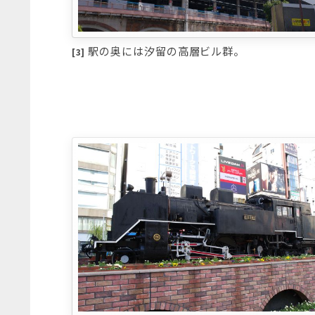
駅の奥には汐留の高層ビル群。
[3]