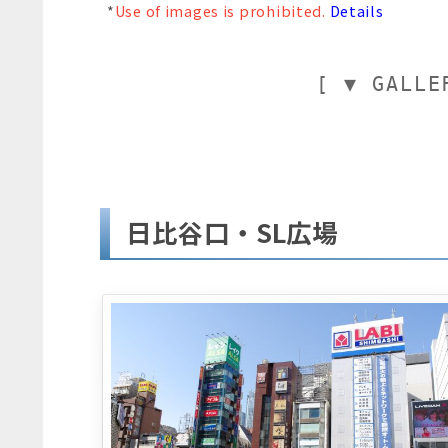
*
Use of images is prohibited.
Details
[ ▼ GALLE
日比谷口・SL広場