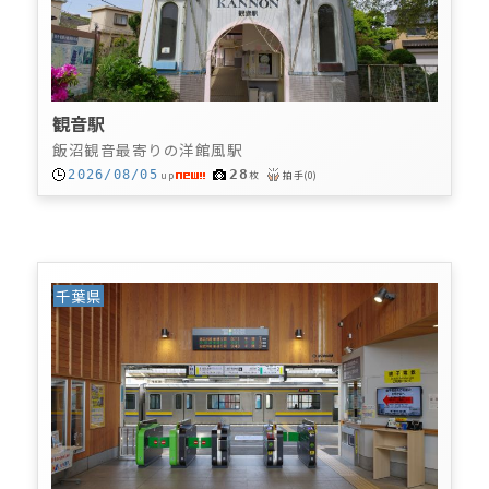
観音駅
飯沼観音最寄りの洋館風駅
28
2026/08/05
up
枚
拍手
(
0
)
千葉県