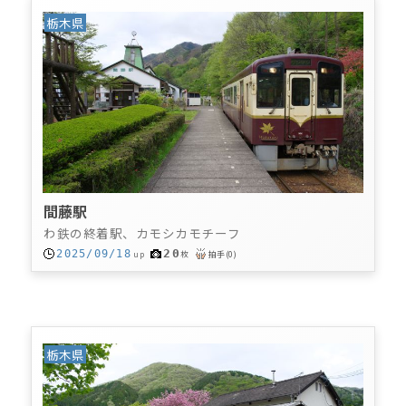
栃木県
間藤駅
わ鉄の終着駅、カモシカモチーフ
20
2025/09/18
up
枚
拍手
(
0
)
栃木県