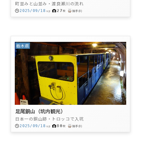
町並みと山並み・渡良瀬川の流れ
27
2025/09/18
up
枚
拍手
(
0
)
栃木県
足尾銅山（坑内観光）
日本一の銅山跡・トロッコで入坑
80
2025/09/18
up
枚
拍手
(
0
)