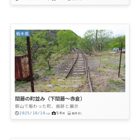
栃木県
間藤の町並み（下間藤～赤倉）
銅山で賑わった町、痕跡と展示
54
2025/10/10
up
枚
拍手
(
0
)