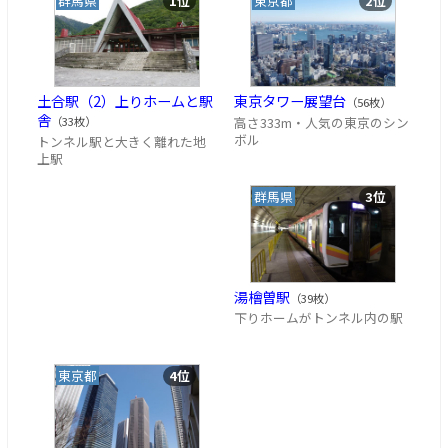
群馬県
1位
東京都
2位
土合駅（2）上りホームと駅
東京タワー展望台
（56枚）
舎
高さ333m・人気の東京のシン
（33枚）
ボル
トンネル駅と大きく離れた地
上駅
群馬県
3位
湯檜曽駅
（39枚）
下りホームがトンネル内の駅
東京都
4位