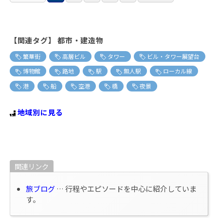
【関連タグ】 都市・建造物
繁華街
高層ビル
タワー
ビル・タワー展望台
博物館
路地
駅
無人駅
ローカル線
港
船
空港
橋
夜景
地域別に見る
関連リンク
旅ブログ
… 行程やエピソードを中心に紹介していま
す。