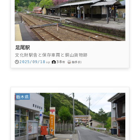
足尾駅
文化財駅舎と保存車両と銅山貨物跡
38
2025/09/18
up
枚
拍手
(
0
)
栃木県