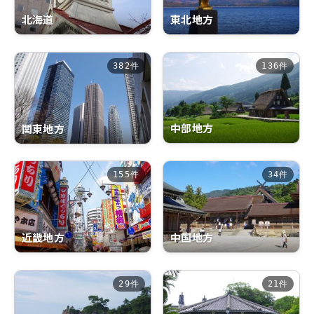
北海道
東北地方
382件
136件
中部地方
関東地方
155件
34件
近畿地方
中国地方
29件
21件