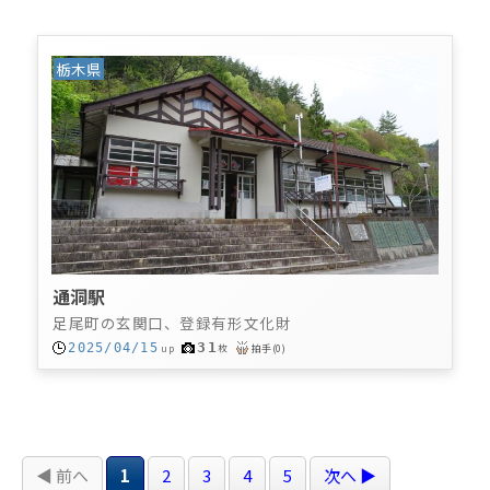
栃木県
通洞駅
足尾町の玄関口、登録有形文化財
31
2025/04/15
up
枚
拍手
(
0
)
◀ 前へ
1
2
3
4
5
次へ ▶