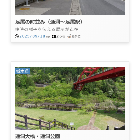
足尾の町並み（通洞～足尾駅）
往時の様子を伝える展示が点在
26
2025/09/18
up
枚
拍手
(
0
)
栃木県
通洞大橋・通洞公園