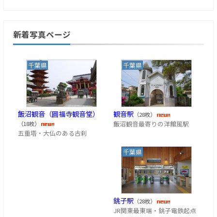
新着写真ページ
千葉県
千葉県
飯沼観音（圓福寺観音堂）
観音駅
（28枚）
飯沼観音最寄りの洋館風駅
（18枚）
五重塔・大仏のある古刹
千葉県
銚子駅
（28枚）
JR関東最東端・銚子電鉄起点