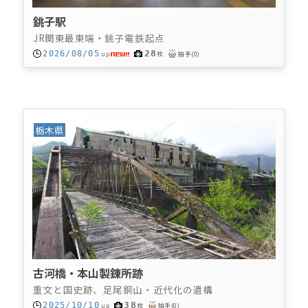
銚子駅
JR関東最東端・銚子電鉄起点
28
2026/08/05
up
枚
拍手
(
0
)
栃木県
古河橋・本山製錬所跡
重文と国史跡、足尾銅山・近代化の遺構
38
2025/10/10
up
枚
拍手
(
0
)