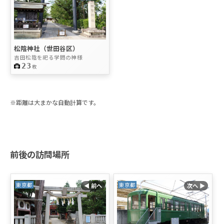
松陰神社（世田谷区）
吉田松陰を祀る学問の神様
23
枚
※距離は大まかな自動計算です。
前後の訪問場所
東京都
東京都
◀ 前へ
次へ ▶