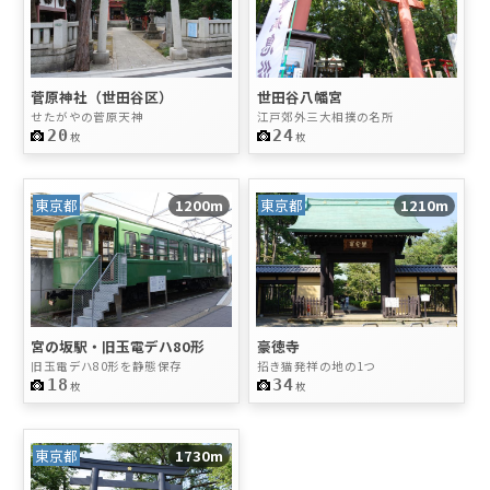
菅原神社（世田谷区）
世田谷八幡宮
せたがやの菅原天神
江戸郊外三大相撲の名所
20
24
枚
枚
東京都
1200m
東京都
1210m
豪徳寺
宮の坂駅・旧玉電デハ80形
招き猫発祥の地の1つ
旧玉電デハ80形を静態保存
34
18
枚
枚
東京都
1730m