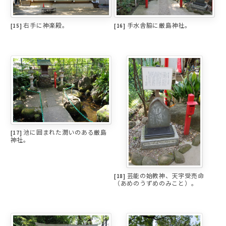
右手に神楽殿。
手水舎脇に厳島神社。
[15]
[16]
池に囲まれた潤いのある厳島
[17]
神社。
芸能の始教神、天宇受売命
[18]
（あめのうずめのみこと）。