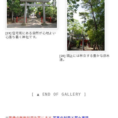
住宅街にある自然が心地よい
[19]
心落ち着く神社です。
頭上には林立する豊かな巨木
[20]
達。
[ ▲ END OF GALLERY ]
※
画像の無断利用を禁じます
写真の利用と禁止事項