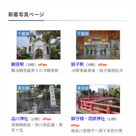
新着写真ページ
千葉県
千葉県
観音駅
銚子駅
（28枚）
（28枚）
飯沼観音最寄りの洋館風駅
JR関東最東端・銚子電鉄起点
東京都
東京都
品川神社
鎮守橋・荏原神社
（22枚）
（11枚）
源頼朝創始・徳川家庇護・東
京十社
南品川宿鎮守へ渡す朱色の橋