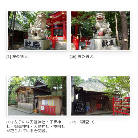
左の狛犬。
右の狛犬。
[9]
[10]
左手には天祖神社・子安神
（調査中）
[11]
[12]
社・御嶽神社・大鳥神社・神明社
が祀られている合祀殿。