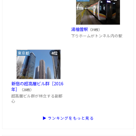
湯檜曽駅
（39枚）
下りホームがトンネル内の駅
東京都
4位
新宿の超高層ビル群［2016
年］
（28枚）
超高層ビル群が林立する副都
心
▶ ランキングをもっと見る