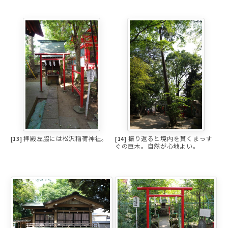
拝殿左脇には松沢稲荷神社。
振り返ると境内を貫くまっす
[13]
[14]
ぐの巨木。自然が心地よい。