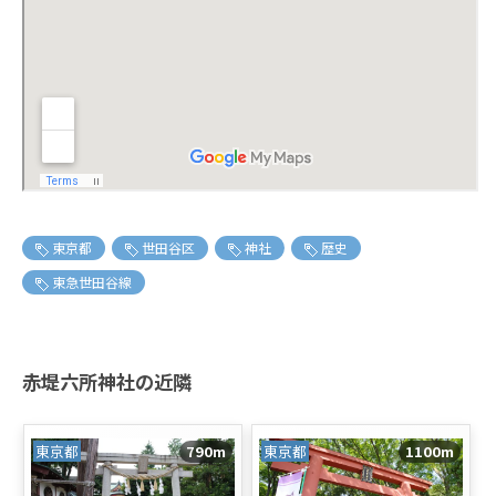
東京都
世田谷区
神社
歴史
東急世田谷線
赤堤六所神社の近隣
東京都
790m
東京都
1100m