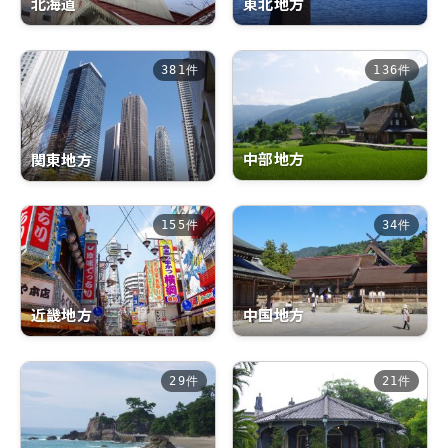
北海道
東北地方
381件
136件
中部地方
関東地方
155件
34件
近畿地方
中国地方
29件
21件