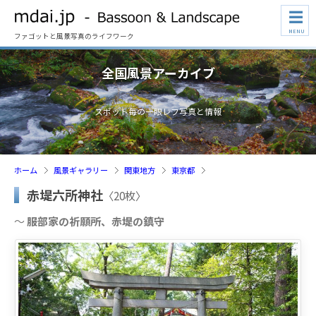
☰
MENU
ファゴットと風景写真のライフワーク
全国風景アーカイブ
スポット毎の一眼レフ写真と情報
ホーム
風景ギャラリー
関東地方
東京都
赤堤六所神社
〈20枚〉
～
服部家の祈願所、赤堤の鎮守