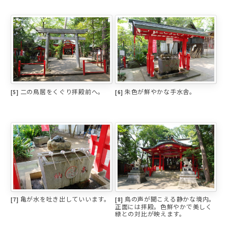
二の鳥居をくぐり拝殿前へ。
朱色が鮮やかな手水舎。
[5]
[6]
亀が水を吐き出していいます。
鳥の声が聞こえる静かな境内。
[7]
[8]
正面には拝殿。色鮮やかで美しく
緑との対比が映えます。