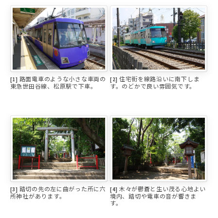
路面電車のような小さな車両の
住宅街を線路沿いに南下しま
[1]
[2]
東急世田谷線、松原駅で下車。
す。のどかで良い雰囲気です。
踏切の先の左に曲がった所に六
木々が鬱蒼と生い茂る心地よい
[3]
[4]
所神社があります。
境内、踏切や電車の音が響きま
す。