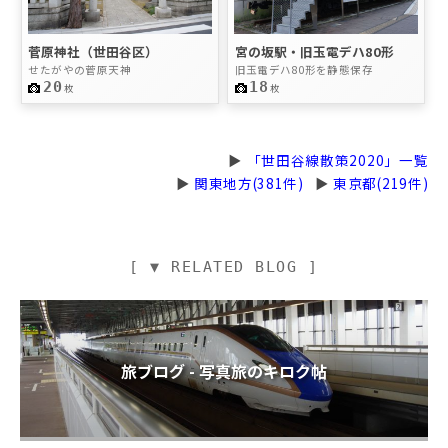
菅原神社（世田谷区）
宮の坂駅・旧玉電デハ80形
せたがやの菅原天神
旧玉電デハ80形を静態保存
20
18
枚
枚
▶
「世田谷線散策2020」一覧
▶
関東地方(381件)
▶
東京都(219件)
[ ▼ RELATED BLOG ]
旅ブログ - 写真旅のキロク帖