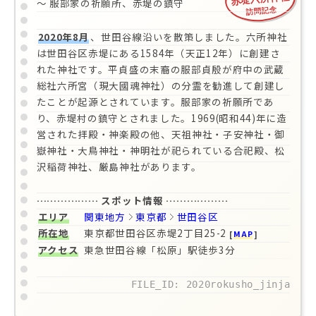
～ 服部家の祈願所、赤堤の鎮守
訪問記念
2020年8月
、世田谷線沿いを散策しました。六所神社
は世田谷区赤堤にある1584年（天正12年）に創建さ
れた神社です。平貞盛の末裔の服部貞殷が府中の武蔵
総社六所宮（現大國魂神社）の分霊を勧進して創建し
たことが起源とされています。服部家の祈願所であ
り、赤堤村の鎮守とされました。1969(昭和44)年に造
営された拝殿・神楽殿の他、天祖神社・子安神社・御
嶽神社・大鳥神社・神明社が祀られている合祀殿、松
沢稲荷神社、厳島神社があります。
……………… スポット情報 ………………
エリア
関東地方
東京都
世田谷区
所在地
東京都世田谷区赤堤2丁目25-2
[
MAP
]
アクセス
東急世田谷線「松原」駅徒歩3分
FILE_ID: 2020rokusho_jinja