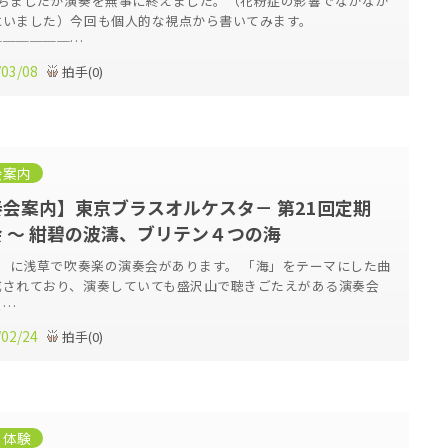
経ちましたが演奏を無事に終えました。（花粉症の影響でなかなか
にいました）今回も個人的な視点から書いてみます。
──────…
/03/08
拍手
(
0
)
会案内
会案内】東京ブラスオルケスタ－ 第21回定期
 ～ 紺碧の波濤、ブリテン４つの海
日）に浅草で吹奏楽の演奏会があります。 「海」をテーマにした曲
成されており、演奏していても盛沢山で聴きごたえがある演奏会
と…
/02/24
拍手
(
0
)
・体験