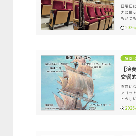
日曜日
ナに罹
もいつ
2026
演奏
【演奏
交響
直前にな
ァゴッ
トらし
2026