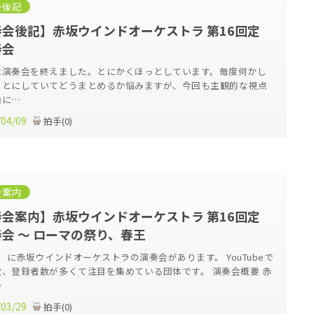
会後記
会後記】赤坂ウインドオーケストラ 第16回定
奏会
に演奏会を終えました。とにかくほっとしています。毎度何かし
ことにしていてどうまとめるか悩みますが、今回も主観的な視点
由に…
/04/09
拍手
(
0
)
会案内
会案内】赤坂ウインドオーケストラ 第16回定
会 ～ ローマの祭り、春王
日）に赤坂ウインドオーケストラの演奏会があります。 YouTubeで
数、登録者数が多くて注目を集めている団体です。 演奏会概要 赤
…
/03/29
拍手
(
0
)