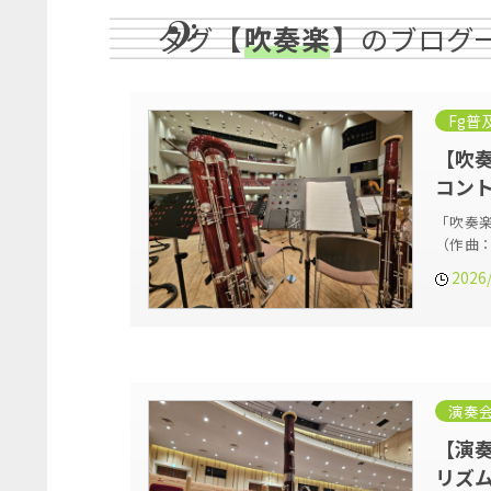
タグ【
吹奏楽
】のブログ
Fg普
【吹奏
コン
「吹奏
（作曲：
2026
演奏
【演奏
リズ