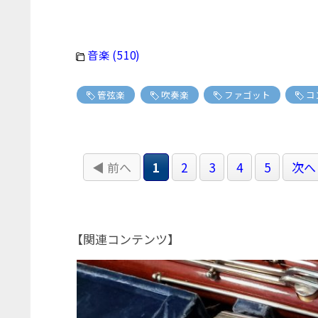
音楽 (510)
管弦楽
吹奏楽
ファゴット
コ
◀ 前へ
1
2
3
4
5
次へ
【関連コンテンツ】