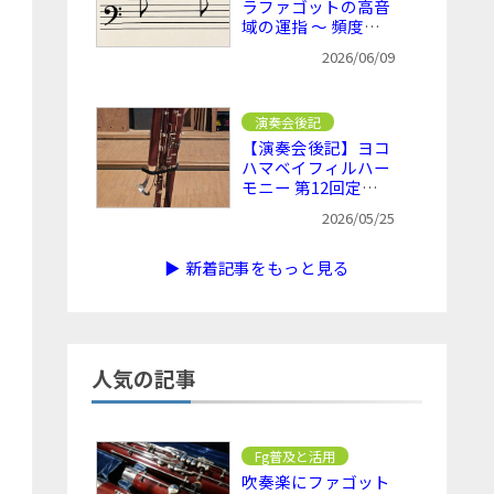
ラファゴットの高音
域の運指 ～ 頻度は
低いが把握しておき
2026/06/09
たい
演奏会後記
【演奏会後記】ヨコ
ハマベイフィルハー
モニー 第12回定期
演奏会 ～ KFgが入
2026/05/25
る効果や意味を感じ
ながら
▶ 新着記事をもっと見る
人気の記事
Fg普及と活用
吹奏楽にファゴット