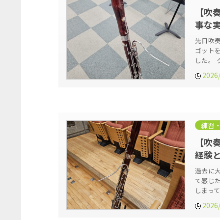
【吹
事な実
先日吹
ゴット
した。 
2026
練習
【吹
経験
過去に
て感じ
しまっ
2026