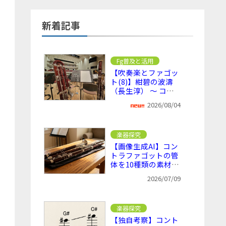
新着記事
Fg普及と活用
【吹奏楽とファゴッ
ト(8)】紺碧の波濤
（長生淳） ～ コン
トラファゴットが活
2026/08/04
きる吹奏楽曲の1つ
楽器探究
【画像生成AI】コン
トラファゴットの管
体を10種類の素材に
変えてみた
2026/07/09
楽器探究
【独自考察】コント