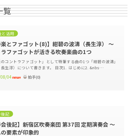
一覧
及と活用
楽とファゴット(8)】紺碧の波濤（長生淳） ～
トラファゴットが活きる吹奏楽曲の1つ
楽のコントラファゴット」として特筆する曲の1つ「紺碧の波濤」
長生淳）について書きます。 目次1. はじめに2. &nbs…
/08/04
拍手
(
0
)
会後記
会後記】新宿区吹奏楽団 第37回 定期演奏会 ～
ムの要素が印象的