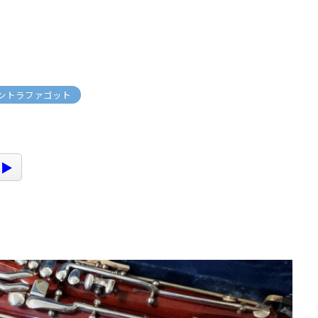
ントラファゴット
 ▶