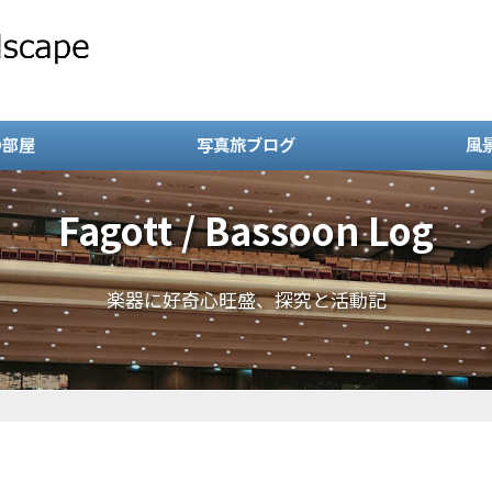
の部屋
写真旅ブログ
風
Fagott / Bassoon Log
楽器に好奇心旺盛、探究と活動記