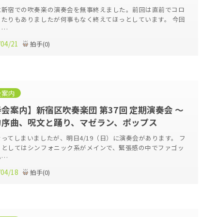
に新宿での吹奏楽の演奏会を無事終えました。前回は直前でコロ
ったりもありましたが何事もなく終えてほっとしています。 今回
も…
/04/21
拍手
(
0
)
会案内
会案内】新宿区吹奏楽団 第37回 定期演奏会 ～
的序曲、呪文と踊り、マゼラン、ポップス
ってしまいましたが、明日4/19（日）に演奏会があります。 フ
トとしてはシンフォニック系がメインで、緊張感の中でファゴッ
い…
/04/18
拍手
(
0
)