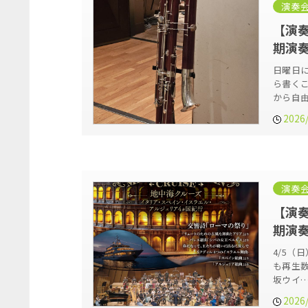
演奏
【演奏
期演
日曜日
ら書く
から自
2026
演奏
【演奏
期演奏
4/5（
も再生
坂ウイ
2026