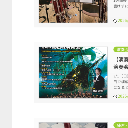
1週間
書けず
───
2026
演奏
【演奏
演奏会
3/1（
目で構
になる
2026
練習