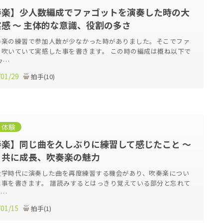
奏楽】少人数編成でファゴットを演奏した時の大
感 ～ 主体的な意識、役割の多さ
奏楽の練習で参加人数が少なかった時がありました。そこでファ
を吹いていて実感した事を書きます。 この時の編成は概ね以下で
ク…
/01/29
拍手
(
10
)
・体験
奏楽】同じ曲を久しぶりに練習して感じたこと ～
と共に成長、吹奏楽の魅力
大学時代に演奏した曲を再度練習する機会があり、吹奏楽につい
た事を書きます。 譜読みするとはっきり覚えている部分と忘れて
て…
/01/15
拍手
(
1
)