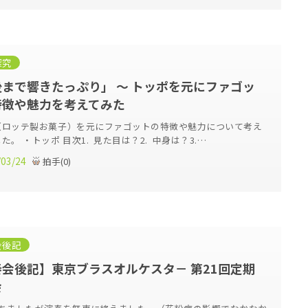
探究
まで響きたっぷり」 ～ トッポを元にファゴッ
特徴や魅力を考えてみた
（ロッテ製お菓子）を元にファゴットの特徴や魅力について考え
た。 ・トッポ 目次1. 見た目は？2. 中身は？3.…
/03/24
拍手
(
0
)
会後記
会後記】東京ブラスオルケスタ－ 第21回定期
会