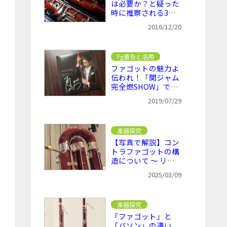
は必要か？と疑った
時に推察される3つ
の問題点
2016/12/20
Fg普及と活用
ファゴットの魅力よ
伝われ！「関ジャム
完全燃SHOW」でフ
ァゴット特集
2019/07/29
楽器探究
【写真で解説】コン
トラファゴットの構
造について ～ リー
ドからベルまで
2025/03/09
楽器探究
「ファゴット」と
「バソン」の違い