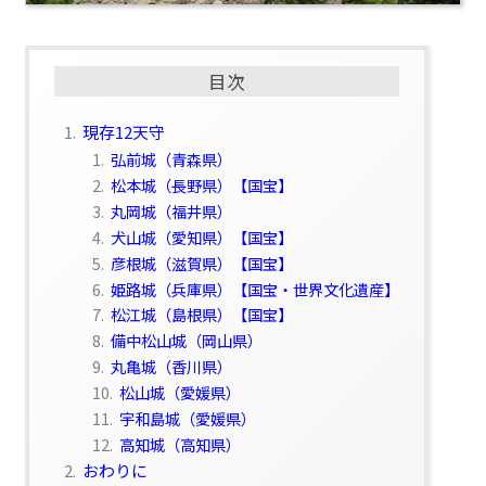
目次
1.
現存12天守
1.
弘前城（青森県）
2.
松本城（長野県）【国宝】
3.
丸岡城（福井県）
4.
犬山城（愛知県）【国宝】
5.
彦根城（滋賀県）【国宝】
6.
姫路城（兵庫県）【国宝・世界文化遺産】
7.
松江城（島根県）【国宝】
8.
備中松山城（岡山県）
9.
丸亀城（香川県）
10.
松山城（愛媛県）
11.
宇和島城（愛媛県）
12.
高知城（高知県）
2.
おわりに