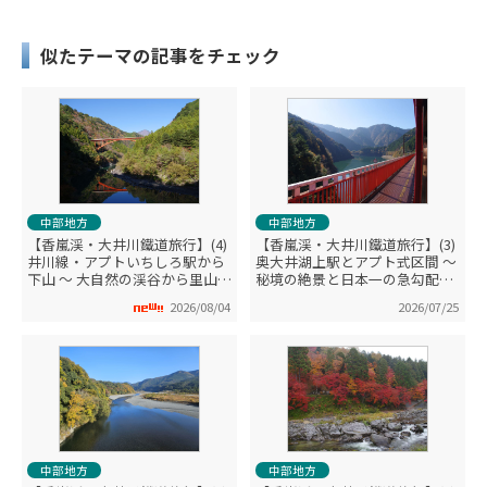
似たテーマの記事をチェック
中部地方
中部地方
【香嵐渓・大井川鐵道旅行】(4)
【香嵐渓・大井川鐵道旅行】(3)
井川線・アプトいちしろ駅から
奥大井湖上駅とアプト式区間 ～
下山 ～ 大自然の渓谷から里山や
秘境の絶景と日本一の急勾配・
街へと流れる車窓
ここだけの体験
2026/08/04
2026/07/25
中部地方
中部地方