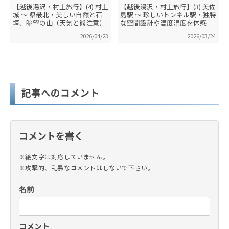
【越後湯沢・村上旅行】(4) 村上
【越後湯沢・村上旅行】(3) 美佐
城 ～ 県最北・美しい自然と石
島駅 ～ 珍しいトンネル駅・独特
垣、眺望の山（天気と熊注意）
な空間設計や温度湿度を体感
2026/04/23
2026/03/24
記事へのコメント
コメントを書く
※絵文字は対応していません。
※攻撃的、乱暴なコメントはしないで下さい。
名前
コメント