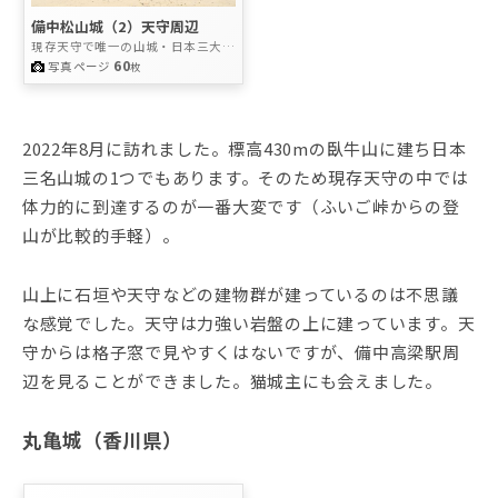
備中松山城（2）天守周辺
現存天守で唯一の山城・日本三大山
城
60
写真ページ
枚
2022年8月に訪れました。標高430mの臥牛山に建ち日本
三名山城の1つでもあります。そのため現存天守の中では
体力的に到達するのが一番大変です（ふいご峠からの登
山が比較的手軽）。
山上に石垣や天守などの建物群が建っているのは不思議
な感覚でした。天守は力強い岩盤の上に建っています。天
守からは格子窓で見やすくはないですが、備中高梁駅周
辺を見ることができました。猫城主にも会えました。
丸亀城（香川県）