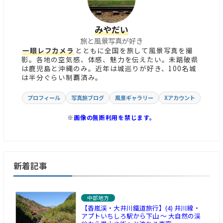
みやだい
旅と風景写真が好き
一眼レフカメラ
とともに全国を旅して風景写真を撮
影。各地の空気感、体感、魅力を伝えたい。未踏破県
は鹿児島と沖縄のみ。近年は城巡りが好き、100名城
は半分ぐらい制覇済み。
プロフィール
写真旅ブログ
風景ギャラリー
Xアカウント
※
画像の無断利用を禁じます。
新着記事
中部地方
【香嵐渓・大井川鐵道旅行】(4) 井川線・
アプトいちしろ駅から下山 ～ 大自然の渓