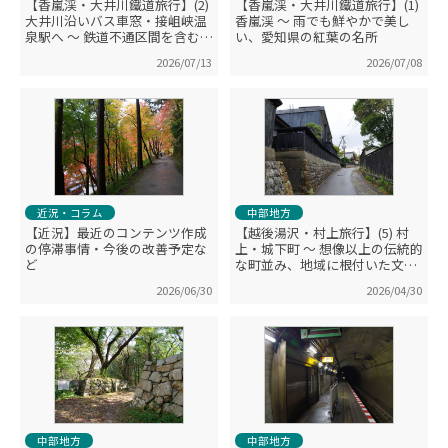
【香嵐渓・大井川鐵道旅行】(2)
【香嵐渓・大井川鐵道旅行】(1)
大井川沿いバス車窓・接岨峡温
香嵐渓 ～ 雨でも鮮やかで美し
泉駅へ ～ 鉄道不通区間を含む沿
い、愛知県の紅葉の名所
線風景を堪能（千頭駅で休憩）
2026/07/13
2026/07/08
近況・コラム
中部地方
【近況】最近のコンテンツ作成
【越後湯沢・村上旅行】(5) 村
の停滞事情・今後の改善予定な
上・城下町 ～ 想像以上の伝統的
ど
な町並み、地域に根付いた文
化・歴史
2026/06/30
2026/04/30
中部地方
中部地方