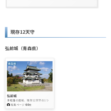
現存12天守
弘前城（青森県）
青森県
弘前城
津軽藩の居城、現存12天守の1つ
60
写真ページ
枚