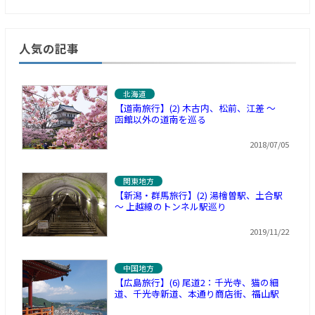
人気の記事
北海道
【道南旅行】(2) 木古内、松前、江差 ～
函館以外の道南を巡る
2018/07/05
関東地方
【新潟・群馬旅行】(2) 湯檜曽駅、土合駅
～ 上越線のトンネル駅巡り
2019/11/22
中国地方
【広島旅行】(6) 尾道2：千光寺、猫の細
道、千光寺新道、本通り商店街、福山駅