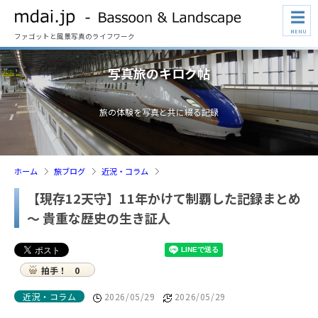
☰
MENU
ファゴットと風景写真のライフワーク
写真旅のキロク帖
旅の体験を写真と共に綴る記録
ホーム
旅ブログ
近況・コラム
【現存12天守】11年かけて制覇した記録まとめ
～ 貴重な歴史の生き証人
拍手！
0
近況・コラム
2026/05/29
2026/05/29