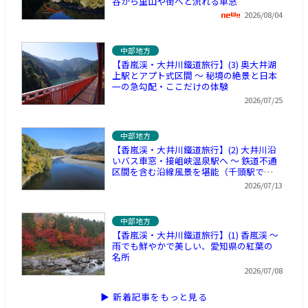
谷から里山や街へと流れる車窓
2026/08/04
中部地方
【香嵐渓・大井川鐵道旅行】(3) 奥大井湖
上駅とアプト式区間 ～ 秘境の絶景と日本
一の急勾配・ここだけの体験
2026/07/25
中部地方
【香嵐渓・大井川鐵道旅行】(2) 大井川沿
いバス車窓・接岨峡温泉駅へ ～ 鉄道不通
区間を含む沿線風景を堪能（千頭駅で休
憩）
2026/07/13
中部地方
【香嵐渓・大井川鐵道旅行】(1) 香嵐渓 ～
雨でも鮮やかで美しい、愛知県の紅葉の
名所
2026/07/08
▶ 新着記事をもっと見る