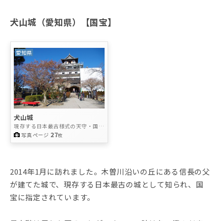
犬山城（愛知県）【国宝】
愛知県
犬山城
現存する日本最古様式の天守・国宝
の城
27
写真ページ
枚
2014年1月に訪れました。木曽川沿いの丘にある信長の父
が建てた城で、現存する日本最古の城として知られ、国
宝に指定されています。