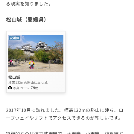
る現実を知りました。
松山城（愛媛県）
愛媛県
松山城
標高132mの勝山に立つ城
79
写真ページ
枚
2017年10月に訪れました。標高132mの勝山に建ち、ロ
ープウェイやリフトでアクセスできるのが珍しいです。
特徴的なのは連立式天守で、大天守、小天守、櫓を結ぶ