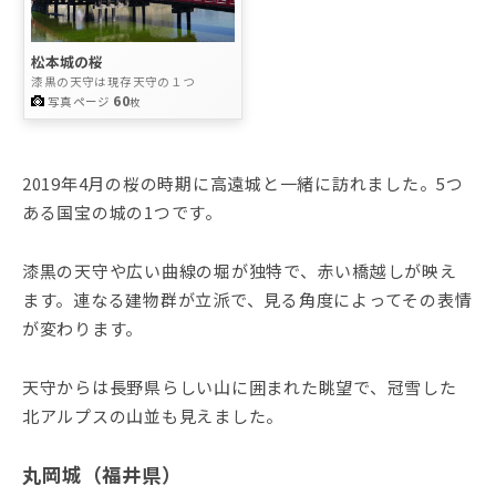
松本城の桜
漆黒の天守は現存天守の１つ
60
写真ページ
枚
2019年4月の桜の時期に高遠城と一緒に訪れました。5つ
ある国宝の城の1つです。
漆黒の天守や広い曲線の堀が独特で、赤い橋越しが映え
ます。連なる建物群が立派で、見る角度によってその表情
が変わります。
天守からは長野県らしい山に囲まれた眺望で、冠雪した
北アルプスの山並も見えました。
丸岡城（福井県）