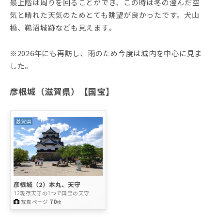
最上階は周りを回ることができ、この時は冬の澄んだ空
気と晴れた天気のためとても眺望が良かったです。犬山
橋、鵜沼城跡なども見えます。
※2026年にも再訪し、雨のため今度は城内を中心に見ま
した。
彦根城（滋賀県）【国宝】
滋賀県
彦根城（2）本丸、天守
12現存天守の1つで国宝の天守
70
写真ページ
枚