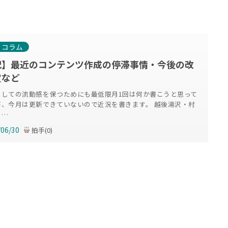
・コラム
況】最近のコンテンツ作成の停滞事情・今後の改
定など
としての流動感を保つためにも最低限月1回は何か書こうと思って
が、今月は更新できていないので近況を書きます。 越後湯沢・村
ま…
/06/30
拍手
(
0
)