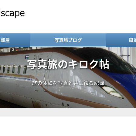
の部屋
写真旅ブログ
風
写真旅のキロク帖
旅の体験を写真と共に綴る記録