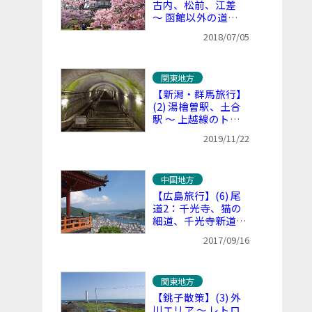
古内、松前、江差
～ 函館以外の道南
を巡る
2018/07/05
関東地方
【新潟・群馬旅行】
(2) 湯檜曽駅、土合
駅 ～ 上越線のトン
ネル駅巡り
2019/11/22
中国地方
【広島旅行】(6) 尾
道2：千光寺、猫の
細道、千光寺新道、
本通り商店街、福山
2017/09/16
駅
関東地方
【銚子散策】(3) 外
川エリア ～ レトロ