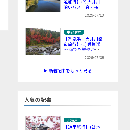
道旅行】(2) 大井川
沿いバス車窓・接岨
峡温泉駅へ ～ 鉄道
2026/07/13
不通区間を含む沿線
風景を堪能（千頭駅
で休憩）
中部地方
【香嵐渓・大井川鐵
道旅行】(1) 香嵐渓
～ 雨でも鮮やかで
美しい、愛知県の紅
2026/07/08
葉の名所
▶ 新着記事をもっと見る
人気の記事
北海道
【道南旅行】(2) 木