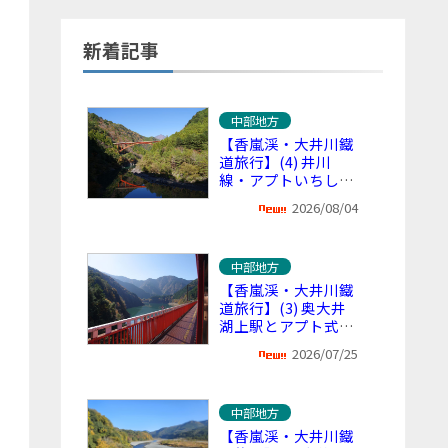
新着記事
中部地方
【香嵐渓・大井川鐵
道旅行】(4) 井川
線・アプトいちしろ
駅から下山 ～ 大自
2026/08/04
然の渓谷から里山や
街へと流れる車窓
中部地方
【香嵐渓・大井川鐵
道旅行】(3) 奥大井
湖上駅とアプト式区
間 ～ 秘境の絶景と
2026/07/25
日本一の急勾配・こ
こだけの体験
中部地方
【香嵐渓・大井川鐵