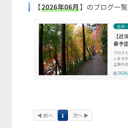
【
2026年06月
】のブログ一覧
近況
【近
善予
ブログ
います
上旅行
2026
◀ 前へ
1
次へ ▶