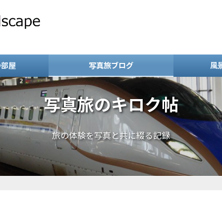
の部屋
写真旅ブログ
風
写真旅のキロク帖
旅の体験を写真と共に綴る記録