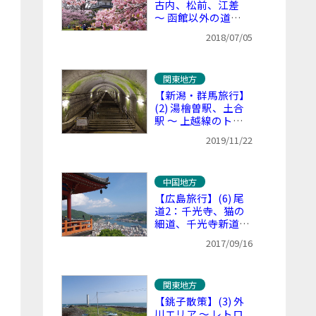
古内、松前、江差
～ 函館以外の道南
を巡る
2018/07/05
関東地方
【新潟・群馬旅行】
(2) 湯檜曽駅、土合
駅 ～ 上越線のトン
ネル駅巡り
2019/11/22
中国地方
【広島旅行】(6) 尾
道2：千光寺、猫の
細道、千光寺新道、
本通り商店街、福山
2017/09/16
駅
関東地方
【銚子散策】(3) 外
川エリア ～ レトロ