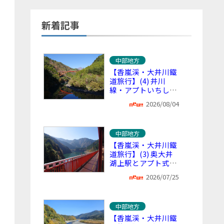
新着記事
中部地方
【香嵐渓・大井川鐵
道旅行】(4) 井川
線・アプトいちしろ
駅から下山 ～ 大自
2026/08/04
然の渓谷から里山や
街へと流れる車窓
中部地方
【香嵐渓・大井川鐵
道旅行】(3) 奥大井
湖上駅とアプト式区
間 ～ 秘境の絶景と
2026/07/25
日本一の急勾配・こ
こだけの体験
中部地方
【香嵐渓・大井川鐵