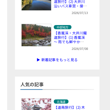
道旅行】(2) 大井川
沿いバス車窓・接岨
峡温泉駅へ ～ 鉄道
2026/07/13
不通区間を含む沿線
風景を堪能（千頭駅
で休憩）
中部地方
【香嵐渓・大井川鐵
道旅行】(1) 香嵐渓
～ 雨でも鮮やかで
美しい、愛知県の紅
2026/07/08
葉の名所
▶ 新着記事をもっと見る
人気の記事
北海道
【道南旅行】(2) 木