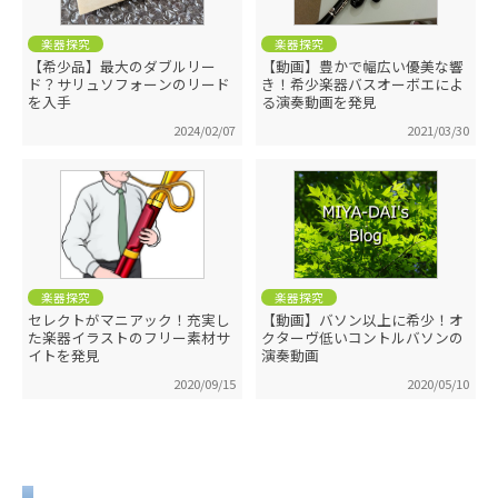
楽器探究
楽器探究
【希少品】最大のダブルリー
【動画】豊かで幅広い優美な響
ド？サリュソフォーンのリード
き！希少楽器バスオーボエによ
を入手
る演奏動画を発見
2024/02/07
2021/03/30
楽器探究
楽器探究
セレクトがマニアック！充実し
【動画】バソン以上に希少！オ
た楽器イラストのフリー素材サ
クターヴ低いコントルバソンの
イトを発見
演奏動画
2020/09/15
2020/05/10