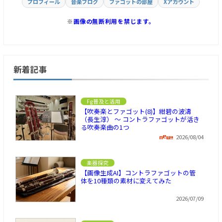
プロフィール
音楽ブログ
ファゴットの部屋
Xアカウント
※
画像の無断利用を禁じます。
新着記事
Fg普及と活用
【吹奏楽とファゴット(8)】紺碧の波濤
（長生淳） ～ コントラファゴットが活き
る吹奏楽曲の1つ
2026/08/04
楽器探究
【画像生成AI】コントラファゴットの管
体を10種類の素材に変えてみた
2026/07/09