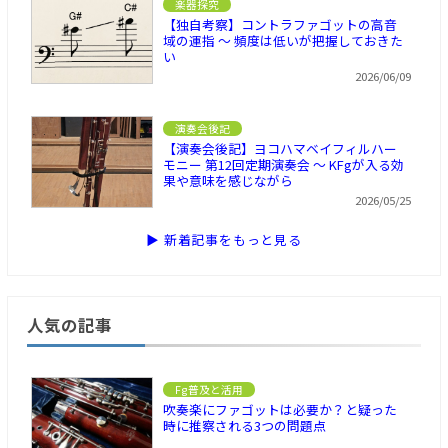
楽器探究
【独自考察】コントラファゴットの高音
域の運指 ～ 頻度は低いが把握しておきた
い
2026/06/09
演奏会後記
【演奏会後記】ヨコハマベイフィルハー
モニー 第12回定期演奏会 ～ KFgが入る効
果や意味を感じながら
2026/05/25
▶ 新着記事をもっと見る
人気の記事
Fg普及と活用
吹奏楽にファゴットは必要か？と疑った
時に推察される3つの問題点