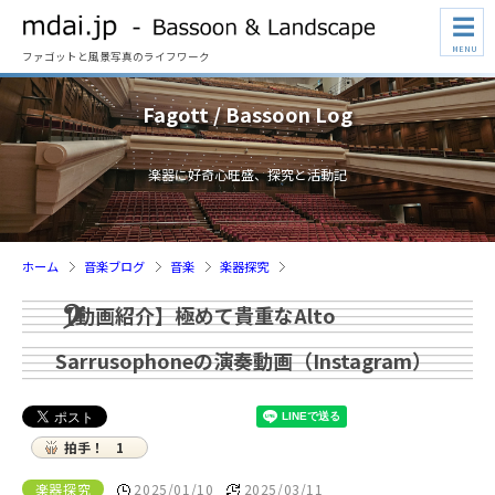
☰
MENU
ファゴットと風景写真のライフワーク
Fagott / Bassoon Log
楽器に好奇心旺盛、探究と活動記
ホーム
音楽ブログ
音楽
楽器探究
【動画紹介】極めて貴重なAlto
Sarrusophoneの演奏動画（Instagram）
拍手！
1
楽器探究
2025/01/10
2025/03/11