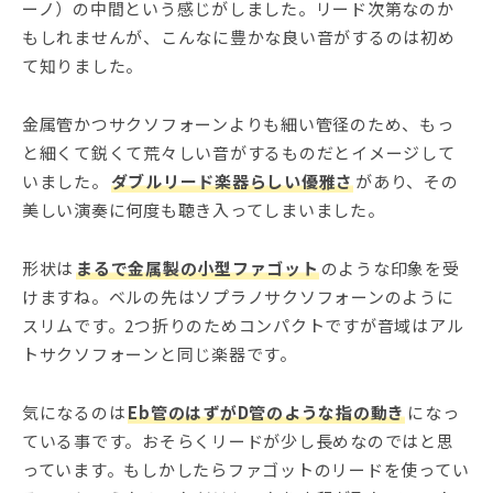
ーノ）の中間という感じがしました。リード次第なのか
もしれませんが、こんなに豊かな良い音がするのは初め
て知りました。
金属管かつサクソフォーンよりも細い管径のため、もっ
と細くて鋭くて荒々しい音がするものだとイメージして
いました。
ダブルリード楽器らしい優雅さ
があり、その
美しい演奏に何度も聴き入ってしまいました。
形状は
まるで金属製の小型ファゴット
のような印象を受
けますね。ベルの先はソプラノサクソフォーンのように
スリムです。2つ折りのためコンパクトですが音域はアル
トサクソフォーンと同じ楽器です。
気になるのは
Eb管のはずがD管のような指の動き
になっ
ている事です。おそらくリードが少し長めなのではと思
っています。もしかしたらファゴットのリードを使ってい