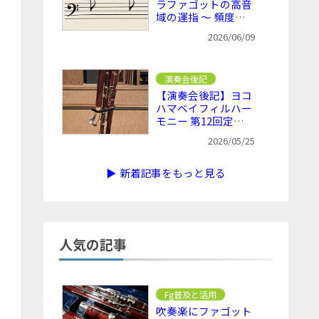
ラファゴットの高音
域の運指 ～ 頻度は
低いが把握しておき
2026/06/09
たい
演奏会後記
【演奏会後記】ヨコ
ハマベイフィルハー
モニー 第12回定期
演奏会 ～ KFgが入
2026/05/25
る効果や意味を感じ
ながら
▶ 新着記事をもっと見る
人気の記事
Fg普及と活用
吹奏楽にファゴット