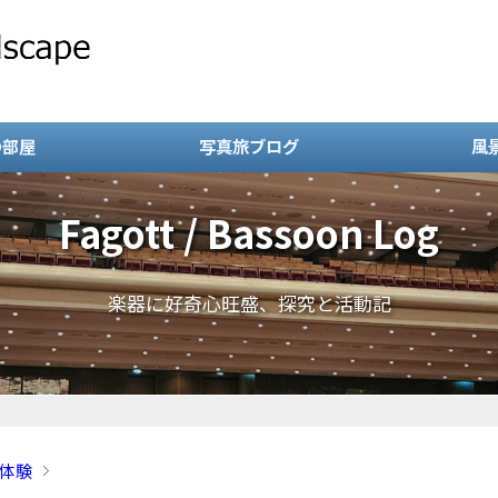
の部屋
写真旅ブログ
風
Fagott / Bassoon Log
楽器に好奇心旺盛、探究と活動記
体験