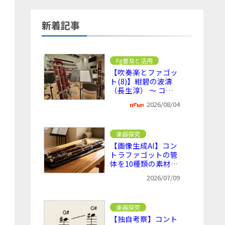
新着記事
Fg普及と活用
【吹奏楽とファゴッ
ト(8)】紺碧の波濤
（長生淳） ～ コン
トラファゴットが活
2026/08/04
きる吹奏楽曲の1つ
楽器探究
【画像生成AI】コン
トラファゴットの管
体を10種類の素材に
変えてみた
2026/07/09
楽器探究
【独自考察】コント