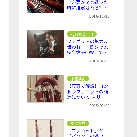
は必要か？と疑った
時に推察される3つ
の問題点
2016/12/20
Fg普及と活用
ファゴットの魅力よ
伝われ！「関ジャム
完全燃SHOW」でフ
ァゴット特集
2019/07/29
楽器探究
【写真で解説】コン
トラファゴットの構
造について ～ リー
ドからベルまで
2025/03/09
楽器探究
「ファゴット」と
「バソン」の違い