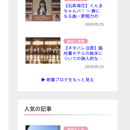
【石森璃花】ぐんま
ちゃんバ！ ～ 癖に
なる曲・歌唱力の高
さ・地元アピール
2026/05/25
動向と考察
【ネタバレ注意】路
地裏ホテルの結末に
ついての個人的な考
察
2026/05/22
▶ 新着ブログをもっと見る
人気の記事
楽曲まとめ