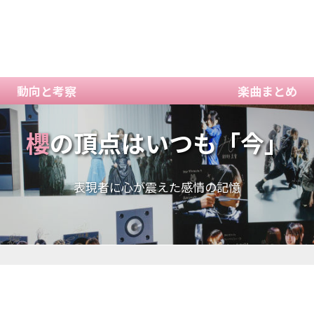
動向と考察
楽曲まとめ
櫻
の頂点はいつも「今」
表現者に心が震えた感情の記憶