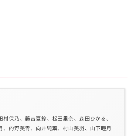
録
田村保乃、藤吉夏鈴、松田里奈、森田ひかる、
月、的野美青、向井純葉、村山美羽、山下瞳月