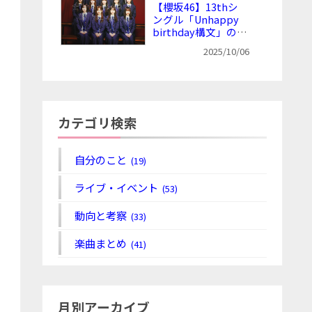
【櫻坂46】13thシ
ングル「Unhappy
birthday構文」の選
抜メンバー・フォー
2025/10/06
メーションまとめと
感想
カテゴリ検索
自分のこと
(19)
ライブ・イベント
(53)
動向と考察
(33)
楽曲まとめ
(41)
月別アーカイブ