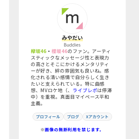
みやだい
Buddies
欅坂46
・
櫻坂46
のファン。アーティ
スティックなメッセージ性と表現力
の高さとそこにかけるメンタリティ
ーが好き、絆の雰囲気も良いね。感
化される清い感情で自分らしく生き
たいと支えられている。特に曲感
想、MVロケ地（、
ライブレポ
は停滞
中）を重視。真面目マイペース平和
主義。
プロフィール
ブログ
Xアカウント
※
画像の無断利用を禁じます。