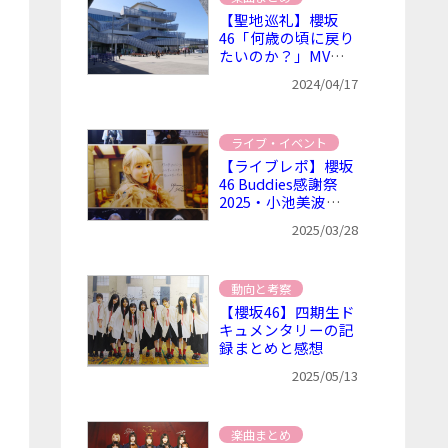
【聖地巡礼】櫻坂
46「何歳の頃に戻り
たいのか？」MVロ
ケ地 ～ ところざわ
2024/04/17
サクラタウンを現地
レポ（アクセス方法
と写真）
ライブ・イベント
【ライブレポ】櫻坂
46 Buddies感謝祭
2025・小池美波卒
業セレモニー（配信
2025/03/28
視聴）
動向と考察
【櫻坂46】四期生ド
キュメンタリーの記
録まとめと感想
2025/05/13
楽曲まとめ