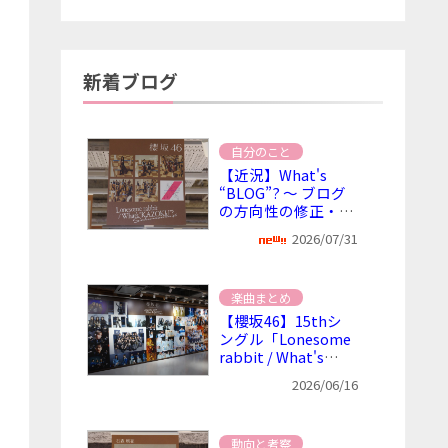
新着ブログ
自分のこと
【近況】What's
“BLOG”? ～ ブログ
の方向性の修正・自
分は本当はどうした
2026/07/31
いのか
楽曲まとめ
【櫻坂46】15thシ
ングル「Lonesome
rabbit / What's
“KAZOKU”?」とカ
2026/06/16
ップリング曲感想ま
とめ（※随時追記）
動向と考察