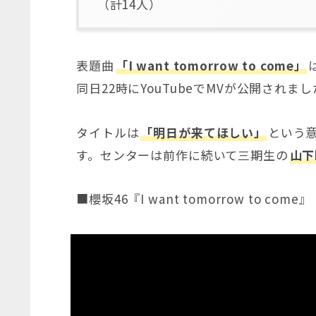
（計14人）
表題曲
「I want tomorrow to come」
同日22時にYouTubeでMVが公開されま
タイトルは
「明日が来てほしい」
という
す。センターは前作に続いて三期生の
山下
■櫻坂46『I want tomorrow to come』