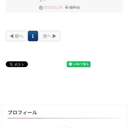
で…
2026/01/30
拍手
(
0
)
◀ 前へ
1
次へ ▶
プロフィール