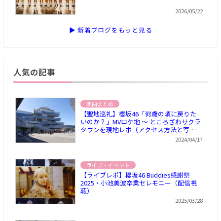
2026/05/22
▶ 新着ブログをもっと見る
人気の記事
楽曲まとめ
【聖地巡礼】櫻坂46「何歳の頃に戻りた
いのか？」MVロケ地 ～ ところざわサクラ
タウンを現地レポ（アクセス方法と写
真）
2024/04/17
ライブ・イベント
【ライブレポ】櫻坂46 Buddies感謝祭
2025・小池美波卒業セレモニー（配信視
聴）
2025/03/28