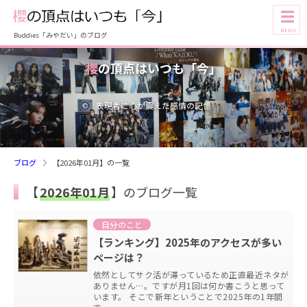
☰
MENU
Buddies「みやだい」のブログ
櫻
の頂点はいつも「今」
表現者に心が震えた感情の記憶
ブログ
【2026年01月】の一覧
【
2026年01月
】のブログ一覧
自分のこと
【ランキング】2025年のアクセスが多い
ページは？
依然としてサク活が滞っているため正直最近ネタが
ありません…。ですが月1回は何か書こうと思って
います。 そこで新年ということで2025年の1年間