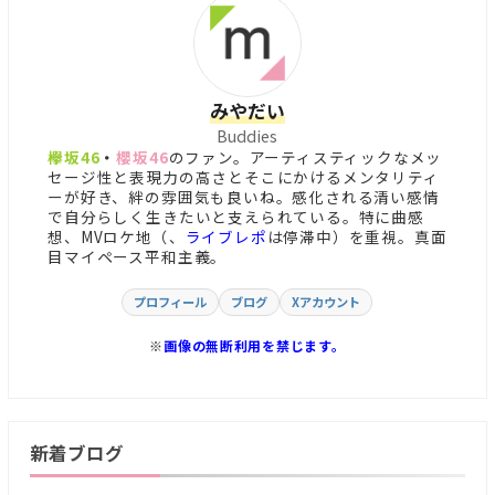
みやだい
Buddies
欅坂46
・
櫻坂46
のファン。アーティスティックなメッ
セージ性と表現力の高さとそこにかけるメンタリティ
ーが好き、絆の雰囲気も良いね。感化される清い感情
で自分らしく生きたいと支えられている。特に曲感
想、MVロケ地（、
ライブレポ
は停滞中）を重視。真面
目マイペース平和主義。
プロフィール
ブログ
Xアカウント
※
画像の無断利用を禁じます。
新着ブログ