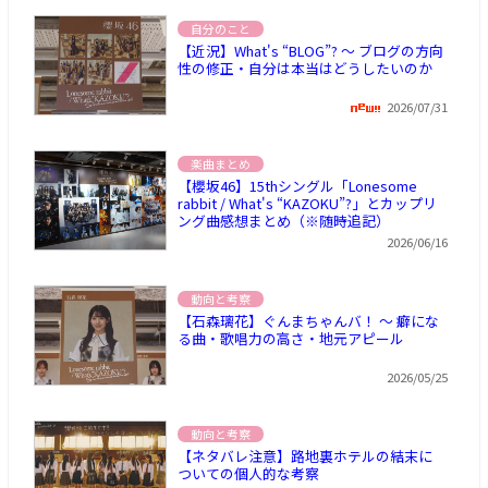
自分のこと
【近況】What's “BLOG”? ～ ブログの方向
性の修正・自分は本当はどうしたいのか
2026/07/31
楽曲まとめ
【櫻坂46】15thシングル「Lonesome
rabbit / What's “KAZOKU”?」とカップリ
ング曲感想まとめ（※随時追記）
2026/06/16
動向と考察
【石森璃花】ぐんまちゃんバ！ ～ 癖にな
る曲・歌唱力の高さ・地元アピール
2026/05/25
動向と考察
【ネタバレ注意】路地裏ホテルの結末に
ついての個人的な考察