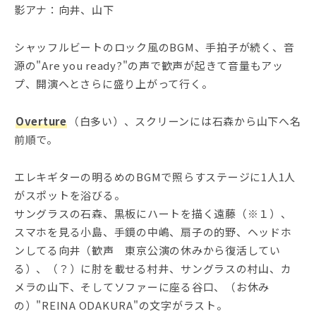
影アナ：向井、山下
シャッフルビートのロック風のBGM、手拍子が続く、音
源の"Are you ready?"の声で歓声が起きて音量もアッ
プ、開演へとさらに盛り上がって行く。
Overture
（白多い）、スクリーンには石森から山下へ名
前順で。
エレキギターの明るめのBGMで照らすステージに1人1人
がスポットを浴びる。
サングラスの石森、黒板にハートを描く遠藤（※１）、
スマホを見る小島、手鏡の中嶋、扇子の的野、ヘッドホ
ンしてる向井（歓声 東京公演の休みから復活してい
る）、（？）に肘を載せる村井、サングラスの村山、カ
メラの山下、そしてソファーに座る谷口、（お休み
の）"REINA ODAKURA"の文字がラスト。