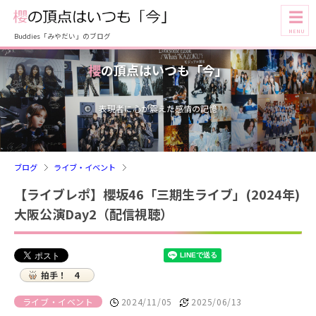
☰
MENU
Buddies「みやだい」のブログ
櫻
の頂点はいつも「今」
表現者に心が震えた感情の記憶
ブログ
ライブ・イベント
【ライブレポ】櫻坂46「三期生ライブ」(2024年)
大阪公演Day2（配信視聴）
拍手！
4
ライブ・イベント
2024/11/05
2025/06/13