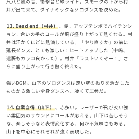
尺八と風の音、衝撃音と緑ライト。スモークの下から村
井が出て来て、ダイナミックなソロダンスを決めた。
13. Dead end（村井）
、赤。アップテンポでハイテンシ
ョン。合いの手のコールが飛び盛り上がって熱くなる。村
井は汗かくほどに熱演している。「やり直すか」の前に
延長ダンス、とても激しい！ヒートアップした（中嶋、
遠藤もカッコ良かった）。村井「ラストいくぞー！」さ
らに盛り上がって行き熱く終えた。
強いBGM、山下のソロダンスは速い腕の振りを活かした
ものから激しい全身ダンスへ、凄くて圧巻だ。
14. 自業自得（山下）
、赤多い。レーザーが飛び交い強
い雰囲気のサウンドにコールが応える。山下は苦しそう
な、楽しそうなと表情変化する、何か不気味さもある。
山下を中心にそれぞれが強く表現した。