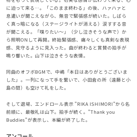
に迫って来る…。「このまま終わる」の後、ハァハァと
息遣いが聞こえながら、無音で緊張感が続いた。しばら
く真っ暗になる（ステージライトが消える）涙すする音
が聞こえる。「喋りたい～」（少し泣きそうな声で）か
ら照明ONして再開。終始緊張感、痛々しくも真剣な表現
感、見守るように見入った。曲が終わると賞賛の拍手が
鳴り響いた。山下は泣きそうな表情。
同曲のオフボBGMで、中嶋「本日はありがとうございま
した」。一列になって手を繋いで、小田倉の所（遠藤と小
島の間）も空けて礼をした。
そして退場、エンドロール表示 "RIKA ISHIMORI"から名
前順に、最敬礼は山下。拍手が続く。"Thank you
Buddies"が表示し、本編が終了した。
アンコール