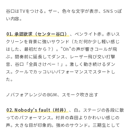
谷口はTVをつける。ザー、色々な文字が表示、SNSっぽ
い内容。
01. 承認欲求（センター谷口）
、ペンライト赤。赤いス
クリーンを背景に強いサウンド（ただ何か少し軽い感じ
はした、最初だから？）。"Oh"の声が響きコールが飛
ぶ。間奏前に延長してダンス、レーザー飛び交い打撃
音、谷口「全員さけべー！」。激しく動き続けるダン
ス。クールでカッコいいパフォーマンスでスタートし
た。
ノバフォアレンジのBGM、スモーク吹き出す
02. Nobody's fault（村井）
、白。ステージの各段に散
ってのパフォーマンス。村井の森田よりかわいい感じの
声。大きな目が印象的。強めのサウンド。三期生として