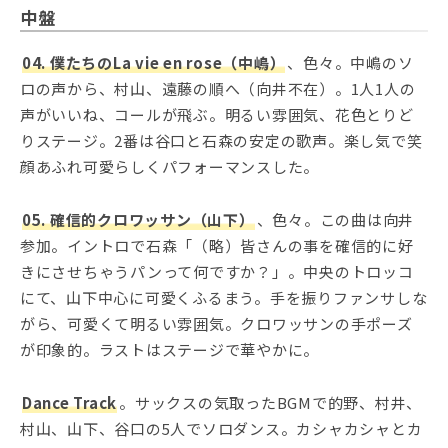
中盤
04. 僕たちのLa vie en rose（中嶋）
、色々。中嶋のソ
ロの声から、村山、遠藤の順へ（向井不在）。1人1人の
声がいいね、コールが飛ぶ。明るい雰囲気、花色とりど
りステージ。2番は谷口と石森の安定の歌声。楽し気で笑
顔あふれ可愛らしくパフォーマンスした。
05. 確信的クロワッサン（山下）
、色々。この曲は向井
参加。イントロで石森「（略）皆さんの事を確信的に好
きにさせちゃうパンって何ですか？」。中央のトロッコ
にて、山下中心に可愛くふるまう。手を振りファンサしな
がら、可愛くて明るい雰囲気。クロワッサンの手ポーズ
が印象的。ラストはステージで華やかに。
Dance Track
。サックスの気取ったBGMで的野、村井、
村山、山下、谷口の5人でソロダンス。カシャカシャとカ