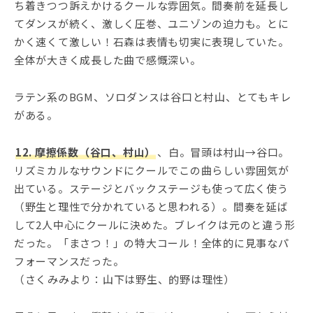
ち着きつつ訴えかけるクールな雰囲気。間奏前を延長し
てダンスが続く、激しく圧巻、ユニゾンの迫力も。とに
かく速くて激しい！石森は表情も切実に表現していた。
全体が大きく成長した曲で感慨深い。
ラテン系のBGM、ソロダンスは谷口と村山、とてもキレ
がある。
12. 摩擦係数（谷口、村山）
、白。冒頭は村山→谷口。
リズミカルなサウンドにクールでこの曲らしい雰囲気が
出ている。ステージとバックステージも使って広く使う
（野生と理性で分かれていると思われる）。間奏を延ば
して2人中心にクールに決めた。ブレイクは元のと違う形
だった。「まさつ！」の特大コール！全体的に見事なパ
フォーマンスだった。
（さくみみより：山下は野生、的野は理性）