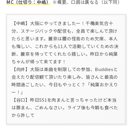
MC（仕切り：中嶋）
※概要、口調は異なる（以下同）
【中嶋】大阪にやってきましたー！千穐楽気合十
分、ステージバックや配信も、全員で楽しんで頂け
たらと思います。麗奈は腰の怪我のため欠席、本人
も悔しい、これからも11人で活動していくための決
断、麗奈を待っててくれたら嬉しい。昨日から純葉
ちゃんが帰って来てます！
【向井】大阪は楽曲を制限しての参加、Buddiesと
会えたり配信観て頂いたり楽しみ、皆さんと最高の
時間過ごしたい、今日もやっとく？「純葉おかえり
ー！」
【谷口】昨日551を肉まんと言っちゃったけど本当
は豚まん、ごめんなさい。ライブ後も今朝も食べた
から許して