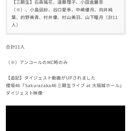
【三期生】石森璃花、遠藤理子、小田倉麗奈
（※）、小島凪紗、谷口愛季、中嶋優月、向井純
葉、的野美青、村井優、村山美羽、山下瞳月（計11
人）
合計11人
（※）アンコールのMC時のみ
【追記】ダイジェスト動画がUPされました
櫻坂46『Sakurazaka46 三期生ライブ at 大阪城ホール』
ダイジェスト映像