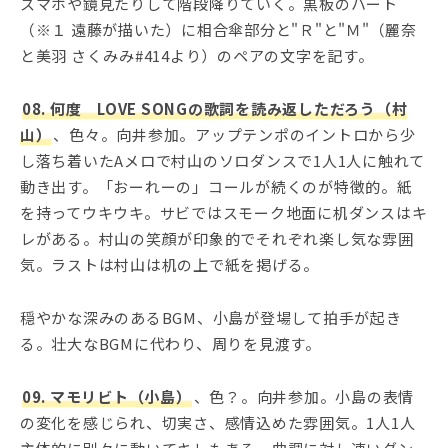
スマホや鏡見たりして階段降りていく。黒板のハート
（※１ 遠藤が描いた）に相合傘部分と"Ｒ"と"Ｍ"（麗奈
と美羽 さくみみ#414より）のペアの文字を記す。
08. 何度 LOVE SONGの歌詞を読み返しただろう（村
山）
、色々。向井参加。アップテンポのイントロから少
し落ち着いたAメロで村山のソロダンスで1人1人に触れて
動き出す。「おーれーの」コールが続くのが特徴的。紙
を持ってウキウキ。サビではスモーク地面に机ダンスはキ
レがある。村山の笑顔が印象的でそれぞれ楽し気な雰囲
気。ラストは村山は机の上で紙を掲げる。
穏やかな深みのあるBGM、小島が登場して拍手が起き
る。壮大なBGMに代わり、周りを見渡す。
09. マモリビト（小島）
、色？。向井参加。小島の表情
の変化を感じられ、切実さ、感情込めた雰囲気。1人1人