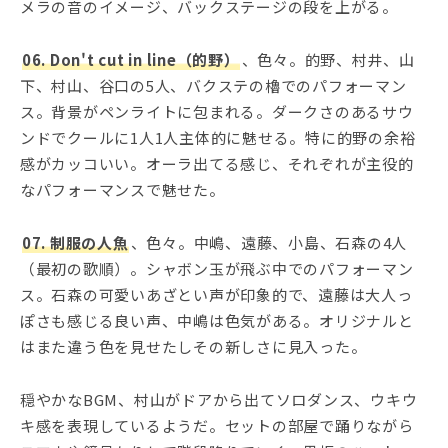
メラの音のイメージ、バックステージの段を上がる。
06. Don't cut in line（的野）
、色々。的野、村井、山
下、村山、谷口の5人、バクステの櫓でのパフォーマン
ス。背景がペンライトに包まれる。ダークさのあるサウ
ンドでクールに1人1人主体的に魅せる。特に的野の余裕
感がカッコいい。オーラ出てる感じ、それぞれが主役的
なパフォーマンスで魅せた。
07. 制服の人魚
、色々。中嶋、遠藤、小島、石森の4人
（最初の歌順）。シャボン玉が飛ぶ中でのパフォーマン
ス。石森の可愛いあざとい声が印象的で、遠藤は大人っ
ぽさも感じる良い声、中嶋は色気がある。オリジナルと
はまた違う色を見せたしその新しさに見入った。
穏やかなBGM、村山がドアから出てソロダンス、ウキウ
キ感を表現しているようだ。セットの部屋で踊りながら