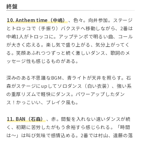
終盤
10. Anthem time（中嶋）
、色々。向井参加。ステージ
とトロッコで（手振り）バクステへ移動しながら、2番は
中嶋1人がトロッコに。アップテンポで明るい曲、コール
が大きく応える。楽し気で盛り上がる、気分上がってく
る。笑顔あふれつつずっと続く激しいダンス、歌詞のメ
ッセージ性も感じるものがある。
深みのある不思議なBGM、青ライトが天井を照らす。石
森がステージにupしてソロダンス（白い衣装）、強い系
の重厚リズムで軽快にダンス。パワーアップしたダン
ス！かっこいい、ブレイク風も。
11. BAN（石森）
、赤。間髪を入れない速いダンスが続
く、初期に苦労したがもう余裕すら感じられる。「時間
は～」は叫び気味で感情込める。2番では村山、遠藤の落