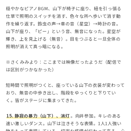
穏やかなピアノBGM、山下が椅子に座り、紐を引っ張る
仕草で照明のスイッチを消す、色々な所へ歩いて消す動
作を繰り返す。鈴虫の声→車の音（星空）→時計の音。
山下が座り、「ピー」という音、無音になった。星空が
輝き、上を見上げる（無音）。目をつぶると一旦全体の
照明が消えて真っ暗になる。
※さくみみより：ここまでは映像だったようだ（配信で
は区別がつかなかった）
短時間で照明がつくと、座っている山下の衣装が変わって
おり、無音の中歩き出し、階段をゆっくりと下りてい
く。皆がステージに集まってきた。
15. 静寂の暴力（山下）、消灯
。向井参加。キレのある
速い激しいダンス。山下は泣きそうな表情。1人1人強い
物をもって表現している。切実な感情が伝わって来る、心