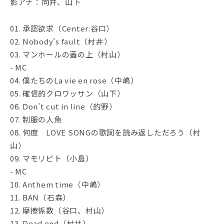
影アナ：向井、山下
01. 承認欲求（Center:谷口）
02. Nobody's fault（村井）
03. マンホールの蓋の上（村山）
- MC
04. 僕たちのLa vie en rose（中嶋）
05. 確信的クロワッサン（山下）
06. Don't cut in line（的野）
07. 制服の人魚
08. 何度 LOVE SONGの歌詞を読み返しただろう（村
山）
09. マモリビト（小島）
- MC
10. Anthem time（中嶋）
11. BAN（石森）
12. 摩擦係数（谷口、村山）
13. Dead end（村井）