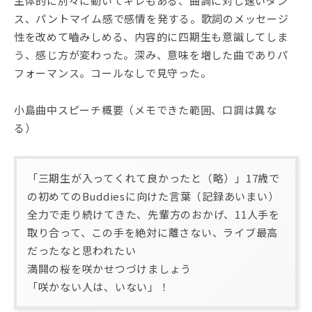
主体的に別々に動いてキレもある、曲調に対し速いダン
ス、パントマイム感で感情を発する。歌詞のメッセージ
性を改めて嚙みしめる、内容的に四期生も意識してしま
う、感じ方が変わった。深み、意味を増した曲でありパ
フォーマンス。コールなしで見守った。
小島曲中スピーチ概要（メモできた範囲、口調は異な
る）
「三期生が入ってくれて良かったと（略）」17歳で
の初めてのBuddiesに向けた言葉（記録あいまい）
全力で走り続けてきた、先輩方のおかげ、11人手を
取り合って、この手を絶対に離さない、ライブ最高
だったなと思われたい
満開の桜を咲かせつづけましょう
「咲かない人は、いない」！