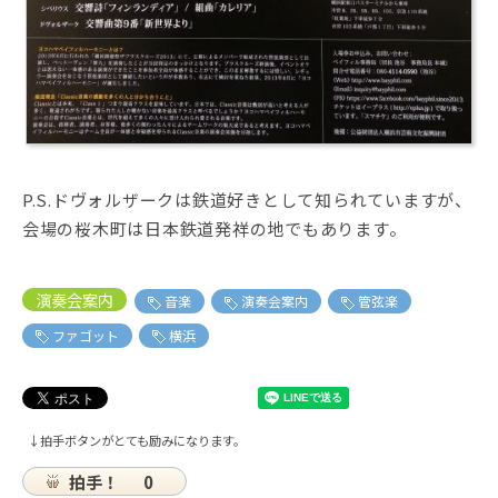
P.S.ドヴォルザークは鉄道好きとして知られていますが、
会場の桜木町は日本鉄道発祥の地でもあります。
演奏会案内
音楽
演奏会案内
管弦楽
ファゴット
横浜
↓拍手ボタンがとても励みになります。
拍手！
0