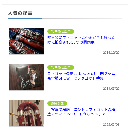
人気の記事
Fg普及と活用
吹奏楽にファゴットは必要か？と疑った
時に推察される3つの問題点
2016/12/20
Fg普及と活用
ファゴットの魅力よ伝われ！「関ジャム
完全燃SHOW」でファゴット特集
2019/07/29
楽器探究
【写真で解説】コントラファゴットの構
造について ～ リードからベルまで
2025/03/09