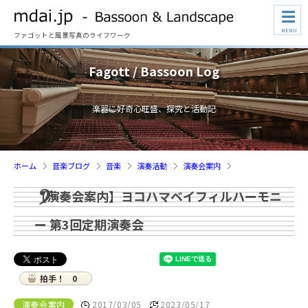
☰
MENU
ファゴットと風景写真のライフワーク
Fagott / Bassoon Log
楽器に好奇心旺盛、探究と活動記
ホーム
音楽ブログ
音楽
演奏活動
演奏会案内
【演奏会案内】ヨコハマベイフィルハーモニ
ー 第3回定期演奏会
拍手！
0
演奏会案内
2017/03/05
2023/05/17