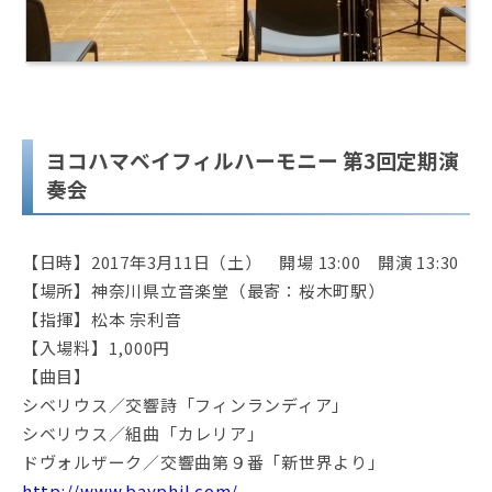
ヨコハマベイフィルハーモニー 第3回定期演
奏会
【日時】2017年3月11日（土） 開場 13:00 開演 13:30
【場所】神奈川県立音楽堂（最寄：桜木町駅）
【指揮】松本 宗利音
【入場料】1,000円
【曲目】
シベリウス／交響詩「フィンランディア」
シベリウス／組曲「カレリア」
ドヴォルザーク／交響曲第９番「新世界より」
http://www.bayphil.com/