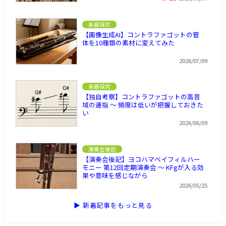
楽器探究
【画像生成AI】コントラファゴットの管
体を10種類の素材に変えてみた
2026/07/09
楽器探究
【独自考察】コントラファゴットの高音
域の運指 ～ 頻度は低いが把握しておきた
い
2026/06/09
演奏会後記
【演奏会後記】ヨコハマベイフィルハー
モニー 第12回定期演奏会 ～ KFgが入る効
果や意味を感じながら
2026/05/25
▶ 新着記事をもっと見る