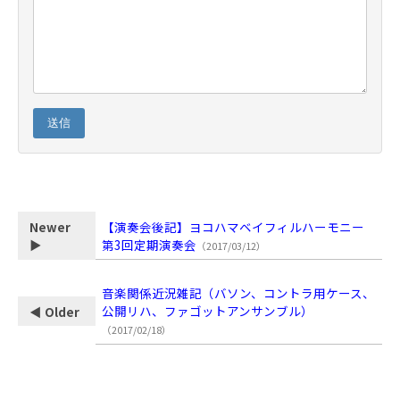
送信
【演奏会後記】ヨコハマベイフィルハーモニー
Newer
第3回定期演奏会
▶
（2017/03/12）
音楽関係近況雑記（バソン、コントラ用ケース、
公開リハ、ファゴットアンサンブル）
◀ Older
（2017/02/18）