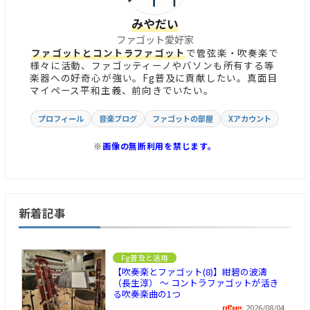
みやだい
ファゴット愛好家
ファゴットとコントラファゴット
で管弦楽・吹奏楽で
様々に活動、ファゴッティーノやバソンも所有する等
楽器への好奇心が強い。Fg普及に貢献したい。真面目
マイペース平和主義、前向きでいたい。
プロフィール
音楽ブログ
ファゴットの部屋
Xアカウント
※
画像の無断利用を禁じます。
新着記事
Fg普及と活用
【吹奏楽とファゴット(8)】紺碧の波濤
（長生淳） ～ コントラファゴットが活き
る吹奏楽曲の1つ
2026/08/04