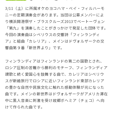
3/11（土）に所属オケのヨコハマ・ベイ・フィルハーモ
ニーの定期演奏会があります。当団は公募メンバーによ
り横浜開港祭ザ・ブラスクルーズ2013でベートーヴェン
「第九」を演奏したことがきっかけで発足した団体です。
今回の演奏曲はシベリウスの交響詩「フィンランディ
ア」と組曲「カレリア」、メインはドヴォルザークの交
響曲第９番「新世界より」です。
フィンランディアはフィンランドの第二の国歌とされ、
ロシア圧制の苦難から勝利のモチーフ、フィンランディア
讃歌と続く愛国心を鼓舞する曲で、カレリアはシベリウ
スが新婚旅行でロシアに近いフィンランド東部カレリア
の豊かな自然や民族文化に触れた感動体験が元になった
曲です。メインの新世界はドヴォルザークがアメリカ滞在
中に黒人音楽に刺激を受け故郷ボヘミア（チェコ）へ向
けて作られた曲です。