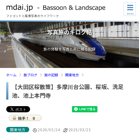
☰
MENU
ファゴットと風景写真のライフワーク
写真旅のキロク帖
旅の体験を写真と共に綴る記録
ホーム
旅ブログ
旅の記録
関東地方
【大田区桜散策】多摩川台公園、桜坂、洗足
池、池上本門寺
拍手！
0
関東地方
2020/05/24
2025/03/23