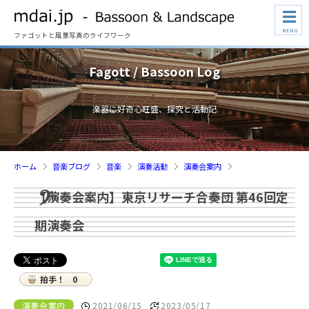
☰
MENU
ファゴットと風景写真のライフワーク
Fagott / Bassoon Log
楽器に好奇心旺盛、探究と活動記
ホーム
音楽ブログ
音楽
演奏活動
演奏会案内
【演奏会案内】東京リサーチ合奏団 第46回定
期演奏会
拍手！
0
演奏会案内
2021/06/15
2023/05/17