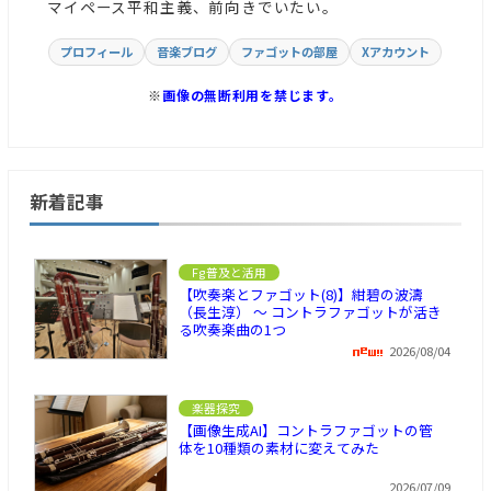
マイペース平和主義、前向きでいたい。
プロフィール
音楽ブログ
ファゴットの部屋
Xアカウント
※
画像の無断利用を禁じます。
新着記事
Fg普及と活用
【吹奏楽とファゴット(8)】紺碧の波濤
（長生淳） ～ コントラファゴットが活き
る吹奏楽曲の1つ
2026/08/04
楽器探究
【画像生成AI】コントラファゴットの管
体を10種類の素材に変えてみた
2026/07/09