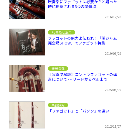
吹奏楽にファゴットは必要か？と疑った
時に推察される3つの問題点
2016/12/20
Fg普及と活用
ファゴットの魅力よ伝われ！「関ジャム
完全燃SHOW」でファゴット特集
2019/07/29
楽器探究
【写真で解説】コントラファゴットの構
造について ～ リードからベルまで
2025/03/09
楽器探究
「ファゴット」と「バソン」の違い
2012/11/27