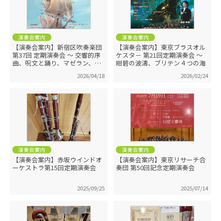
演奏会案内
演奏会案内
【演奏会案内】新宿区吹奏楽団
【演奏会案内】東京ブラスオル
第37回 定期演奏会 ～ 交響的序
ケスタ－ 第21回定期演奏会 ～
曲、呪文と踊り、マゼラン、ポ
紺碧の波濤、ブリテン４つの海
ップス
2026/04/18
2026/02/24
演奏会案内
演奏会案内
【演奏会案内】赤坂ウインドオ
【演奏会案内】東京リサーチ合
ーケストラ第15回定期演奏会
奏団 第50回記念定期演奏会
2025/09/25
2025/07/14