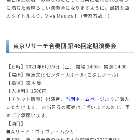
に満ちた素晴らしい演奏会になりますように。最初の曲
のタイトルより、Viva Musica！（音楽万歳！）
東京リサーチ合奏団 第46回定期演奏会
【日時】2021年6月19日（土） 開場 14:00、開演 14:30
【場所】練馬文化センター大ホール(こぶしホール)
【指揮】鈴木 聡
【入場料】1500円
【チケット販売】出演者、
当団ホームページ
よりご購入
いただけます。 ※当日券の販売はございませんので、予
めご了承願います。
【演目】
■A.リード：ヴィヴァ・ムジカ!
■和田 薫：吹奏楽のための土俗的舞曲(2012年版)