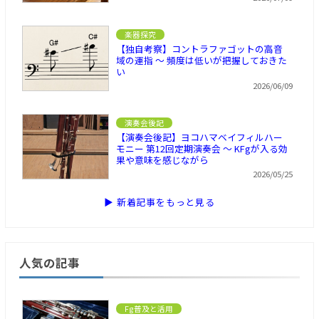
楽器探究
【独自考察】コントラファゴットの高音
域の運指 ～ 頻度は低いが把握しておきた
い
2026/06/09
演奏会後記
【演奏会後記】ヨコハマベイフィルハー
モニー 第12回定期演奏会 ～ KFgが入る効
果や意味を感じながら
2026/05/25
▶ 新着記事をもっと見る
人気の記事
Fg普及と活用