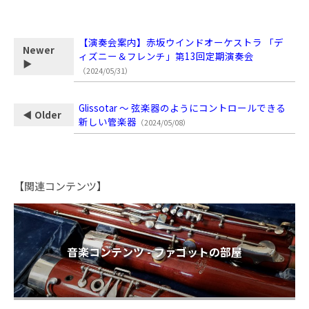
【演奏会案内】赤坂ウインドオーケストラ 「デ
Newer
ィズニー＆フレンチ」第13回定期演奏会
▶
（2024/05/31）
Glissotar ～ 弦楽器のようにコントロールできる
◀ Older
新しい管楽器
（2024/05/08）
【関連コンテンツ】
音楽コンテンツ - ファゴットの部屋