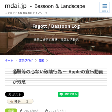
☰
MENU
ファゴットと風景写真のライフワーク
Fagott / Bassoon Log
楽器に好奇心旺盛、探究と活動記
ホーム
音楽ブログ
音楽
楽器等の心ない破壊行為 ～ Appleの宣伝動画
が残念
拍手！
1
音楽
2024/05/11
2024/05/11