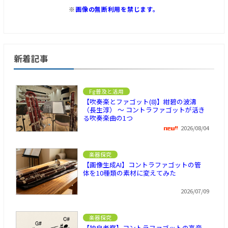
※
画像の無断利用を禁じます。
新着記事
Fg普及と活用
【吹奏楽とファゴット(8)】紺碧の波濤
（長生淳） ～ コントラファゴットが活き
る吹奏楽曲の1つ
2026/08/04
楽器探究
【画像生成AI】コントラファゴットの管
体を10種類の素材に変えてみた
2026/07/09
楽器探究
【独自考察】コントラファゴットの高音