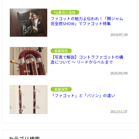
Fg普及と活用
ファゴットの魅力よ伝われ！「関ジャム
完全燃SHOW」でファゴット特集
2019/07/29
楽器探究
【写真で解説】コントラファゴットの構
造について ～ リードからベルまで
2025/03/09
楽器探究
「ファゴット」と「バソン」の違い
2012/11/27
カテゴリ検索