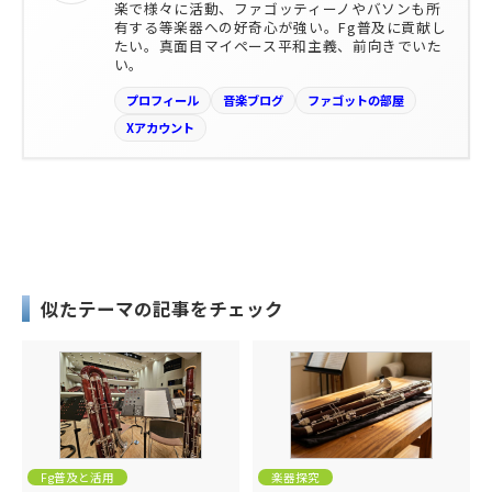
楽で様々に活動、ファゴッティーノやバソンも所
有する等楽器への好奇心が強い。Fg普及に貢献し
たい。真面目マイペース平和主義、前向きでいた
い。
プロフィール
音楽ブログ
ファゴットの部屋
Xアカウント
似たテーマの記事をチェック
Fg普及と活用
楽器探究