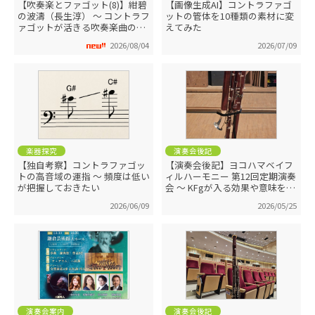
【吹奏楽とファゴット(8)】紺碧
【画像生成AI】コントラファゴ
の波濤（長生淳） ～ コントラフ
ットの管体を10種類の素材に変
ァゴットが活きる吹奏楽曲の1
えてみた
つ
2026/08/04
2026/07/09
楽器探究
演奏会後記
【独自考察】コントラファゴッ
【演奏会後記】ヨコハマベイフ
トの高音域の運指 ～ 頻度は低い
ィルハーモニー 第12回定期演奏
が把握しておきたい
会 ～ KFgが入る効果や意味を感
じながら
2026/06/09
2026/05/25
演奏会案内
演奏会後記