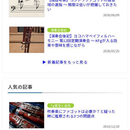
域の運指 ～ 頻度は低いが把握しておきた
い
2026/06/09
演奏会後記
【演奏会後記】ヨコハマベイフィルハー
モニー 第12回定期演奏会 ～ KFgが入る効
果や意味を感じながら
2026/05/25
▶ 新着記事をもっと見る
人気の記事
Fg普及と活用
吹奏楽にファゴットは必要か？と疑った
時に推察される3つの問題点
2016/12/20