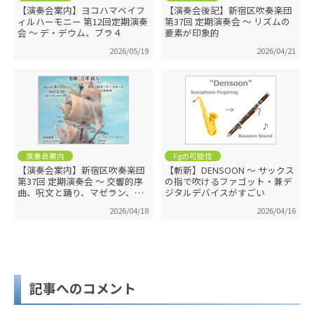
【演奏会案内】ヨコハマベイフ
【演奏会後記】新宿区吹奏楽団
ィルハーモニー 第12回定期演奏
第37回 定期演奏会 ～ リズムの
会 ～ デ・デウム、ブラ４
要素が印象的
2026/05/19
2026/04/21
演奏会案内
Fgの可能性
【演奏会案内】新宿区吹奏楽団
【斬新】DENSOON ～ サックス
第37回 定期演奏会 ～ 交響的序
の指で吹けるファゴット・兼デ
曲、呪文と踊り、マゼラン、ポ
ジタルデバイスがすごい
ップス
2026/04/18
2026/04/16
記事へのコメント