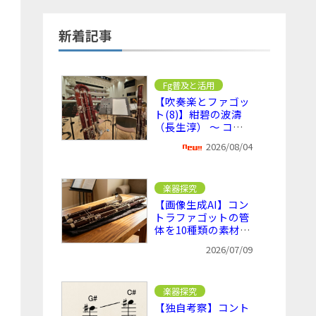
新着記事
Fg普及と活用
【吹奏楽とファゴッ
ト(8)】紺碧の波濤
（長生淳） ～ コン
トラファゴットが活
2026/08/04
きる吹奏楽曲の1つ
楽器探究
【画像生成AI】コン
トラファゴットの管
体を10種類の素材に
変えてみた
2026/07/09
楽器探究
【独自考察】コント