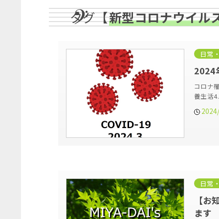
タグ【
新型コロナウイル
日常
202
コロナ罹
養生活4
2024
日常
【お
ます