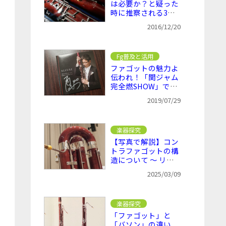
は必要か？と疑った
時に推察される3つ
の問題点
2016/12/20
Fg普及と活用
ファゴットの魅力よ
伝われ！「関ジャム
完全燃SHOW」でフ
ァゴット特集
2019/07/29
楽器探究
【写真で解説】コン
トラファゴットの構
造について ～ リー
ドからベルまで
2025/03/09
楽器探究
「ファゴット」と
「バソン」の違い