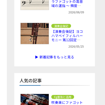
ラファゴットの高音
域の運指 ～ 頻度は
低いが把握しておき
2026/06/09
たい
演奏会後記
【演奏会後記】ヨコ
ハマベイフィルハー
モニー 第12回定期
演奏会 ～ KFgが入
2026/05/25
る効果や意味を感じ
ながら
▶ 新着記事をもっと見る
人気の記事
Fg普及と活用
吹奏楽にファゴット