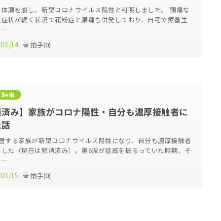
て体調を崩し、新型コロナウイルス陽性と判明しました。 頭痛な
連症状が続く状況で花粉症と腰痛も併発しており、自宅で療養生
て…
/03/14
拍手
(
0
)
・時事
消済み】家族がコロナ陽性・自分も濃厚接触者に
た話
同居する家族が新型コロナウイルス陽性になり、自分も濃厚接触者
ました（現在は解消済み）。第6波が猛威を振るっていた時期、そ
ク…
/03/15
拍手
(
0
)