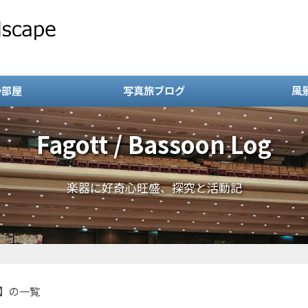
の部屋
写真旅ブログ
風
Fagott / Bassoon Log
楽器に好奇心旺盛、探究と活動記
】の一覧