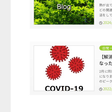
熱が出
どの関
活をし
2024
日常
【解
なっ
2月に
になり
のピー
2022