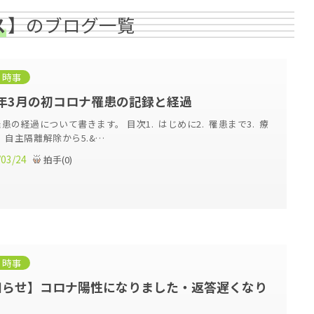
ス
】のブログ一覧
・時事
4年3月の初コロナ罹患の記録と経過
患の経過について書きます。 目次1. はじめに2. 罹患まで3. 療
. 自主隔離解除から5.&…
/03/24
拍手
(
0
)
・時事
知らせ】コロナ陽性になりました・返答遅くなり