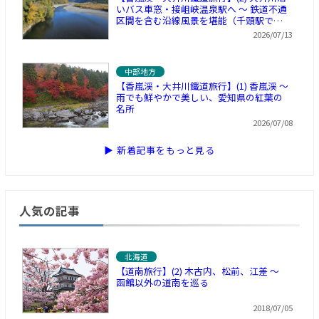
いバス車窓・接岨峡温泉駅へ ～ 鉄道不通
区間を含む沿線風景を堪能（千頭駅で休
憩）
2026/07/13
中部地方
【香嵐渓・大井川鐵道旅行】(1) 香嵐渓 ～
雨でも鮮やかで美しい、愛知県の紅葉の
名所
2026/07/08
▶ 新着記事をもっと見る
人気の記事
北海道
【道南旅行】(2) 木古内、松前、江差 ～
函館以外の道南を巡る
2018/07/05