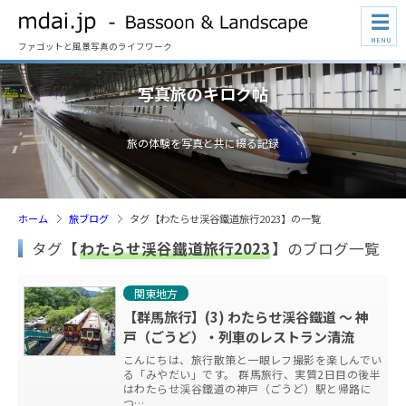
☰
MENU
ファゴットと風景写真のライフワーク
写真旅のキロク帖
旅の体験を写真と共に綴る記録
ホーム
旅ブログ
タグ【わたらせ渓谷鐵道旅行2023】の一覧
タグ【
わたらせ渓谷鐵道旅行2023
】のブログ一覧
関東地方
【群馬旅行】(3) わたらせ渓谷鐵道 ～ 神
戸（ごうど）・列車のレストラン清流
こんにちは、旅行散策と一眼レフ撮影を楽しんでい
る「みやだい」です。 群馬旅行、実質2日目の後半
はわたらせ渓谷鐵道の神戸（ごうど）駅と帰路に
つ…