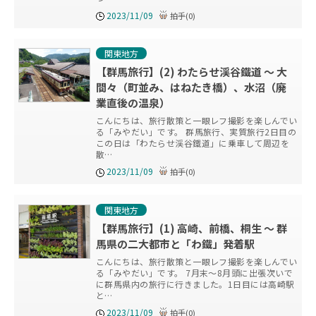
2023/11/09
拍手
(
0
)
関東地方
【群馬旅行】(2) わたらせ渓谷鐵道 ～ 大
間々（町並み、はねたき橋）、水沼（廃
業直後の温泉）
こんにちは、旅行散策と一眼レフ撮影を楽しんでい
る「みやだい」です。 群馬旅行、実質旅行2日目の
この日は「わたらせ渓谷鐵道」に乗車して周辺を
散…
2023/11/09
拍手
(
0
)
関東地方
【群馬旅行】(1) 高崎、前橋、桐生 ～ 群
馬県の二大都市と「わ鐵」発着駅
こんにちは、旅行散策と一眼レフ撮影を楽しんでい
る「みやだい」です。 7月末～8月頭に出張次いで
に群馬県内の旅行に行きました。1日目には高崎駅
と…
2023/11/09
拍手
(
0
)