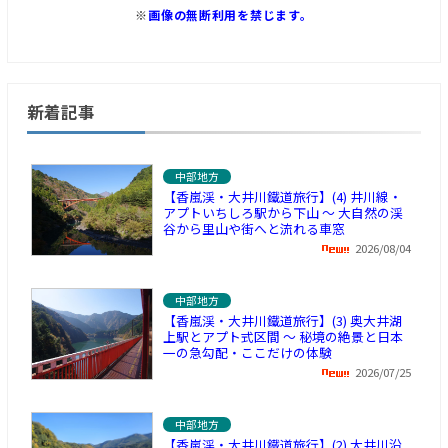
※
画像の無断利用を禁じます。
新着記事
中部地方
【香嵐渓・大井川鐵道旅行】(4) 井川線・
アプトいちしろ駅から下山 ～ 大自然の渓
谷から里山や街へと流れる車窓
2026/08/04
中部地方
【香嵐渓・大井川鐵道旅行】(3) 奥大井湖
上駅とアプト式区間 ～ 秘境の絶景と日本
一の急勾配・ここだけの体験
2026/07/25
中部地方
【香嵐渓・大井川鐵道旅行】(2) 大井川沿