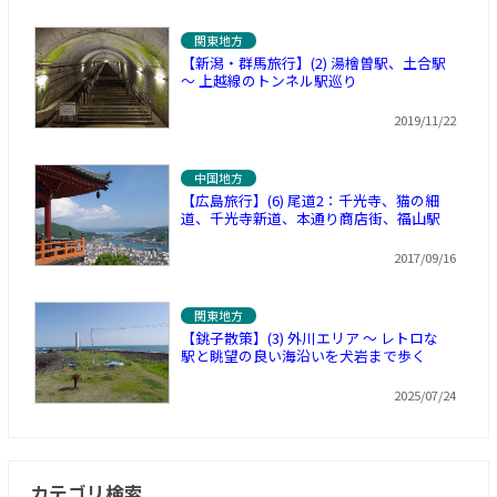
関東地方
【新潟・群馬旅行】(2) 湯檜曽駅、土合駅
～ 上越線のトンネル駅巡り
2019/11/22
中国地方
【広島旅行】(6) 尾道2：千光寺、猫の細
道、千光寺新道、本通り商店街、福山駅
2017/09/16
関東地方
【銚子散策】(3) 外川エリア ～ レトロな
駅と眺望の良い海沿いを犬岩まで歩く
2025/07/24
カテゴリ検索